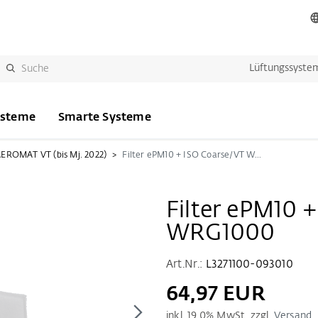
Lüftungssyste
ysteme
Smarte Systeme
EROMAT VT (bis Mj. 2022)
Filter ePM10 + ISO Coarse/VT WRG1000
Filter ePM10 
WRG1000
Art.Nr.:
L3271100-093010
64,97 EUR
inkl.
19.0
% MwSt. zzgl.
Versand