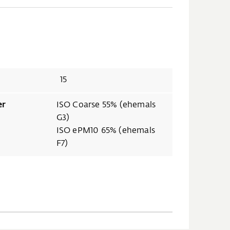
15
er
ISO Coarse 55% (ehemals
G3)
ISO ePM10 65% (ehemals
F7)