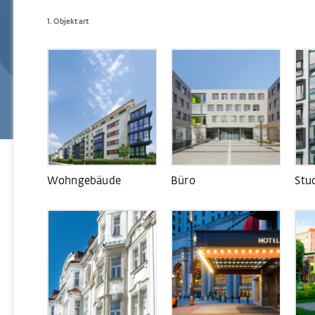
Objektart
Wohngebäude
Büro
Stu