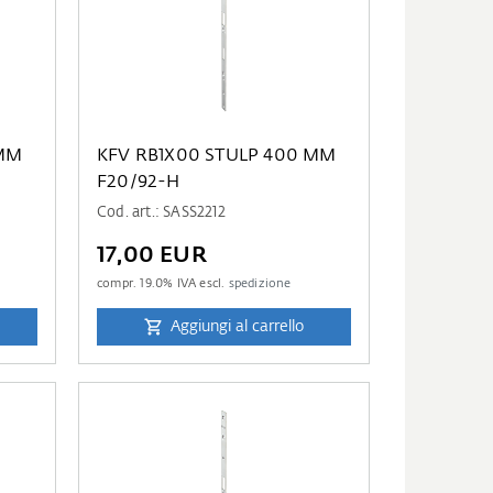
 MM
KFV RB1X00 STULP 400 MM
F20/92-H
Cod. art.: SASS2212
17,00 EUR
compr.
19.0
% IVA escl.
spedizione
Aggiungi al carrello