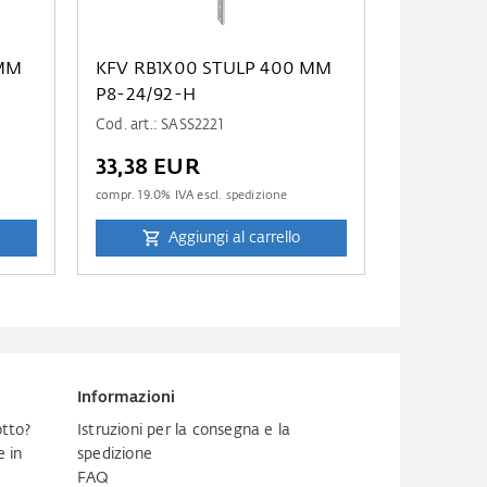
 MM
KFV RB1X00 STULP 400 MM
P8-24/92-H
Cod. art.: SASS2221
33,38 EUR
compr.
19.0
% IVA escl.
spedizione
Aggiungi al carrello
Informazioni
tto?
Istruzioni per la consegna e la
 in
spedizione
FAQ