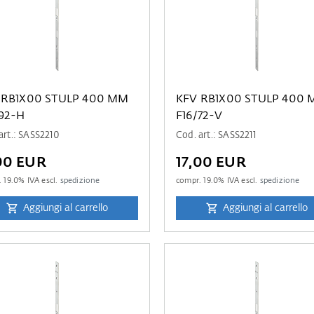
 RB1X00 STULP 400 MM
KFV RB1X00 STULP 400
/92-H
F16/72-V
art.: SASS2210
Cod. art.: SASS2211
00 EUR
17,00 EUR
.
19.0
% IVA escl.
spedizione
compr.
19.0
% IVA escl.
spedizione
Aggiungi al carrello
Aggiungi al carrello