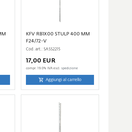
 MM
KFV RB1X00 STULP 400 MM
F24/72-V
Cod. art.: SASS2215
17,00 EUR
compr.
19.0
% IVA escl.
spedizione
Aggiungi al carrello