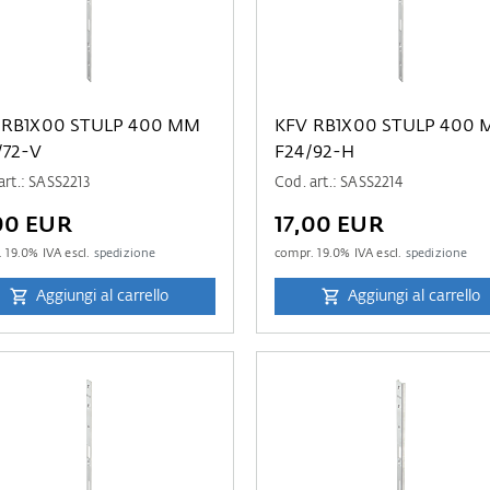
 RB1X00 STULP 400 MM
KFV RB1X00 STULP 400
/72-V
F24/92-H
art.: SASS2213
Cod. art.: SASS2214
00 EUR
17,00 EUR
.
19.0
% IVA escl.
spedizione
compr.
19.0
% IVA escl.
spedizione
Aggiungi al carrello
Aggiungi al carrello