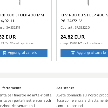
 RB1X00 STULP 400 MM
KFV RB1X00 STULP 400
24/92-H
P6-24/72-V
art.: SASS2219
Cod. art.: SASS2220
82 EUR
24,82 EUR
.
19.0
% IVA escl.
spedizione
compr.
19.0
% IVA escl.
spedizione
Aggiungi al carrello
Aggiungi al carrello
i ferramenta
Assistenza
nta per finestre ad anta-ribalta
Avete domande sul nostro prodo
nta per portefinestre scorrevoli
Ecco come entrare direttamente
zione dei serramenti
contatto con noi: