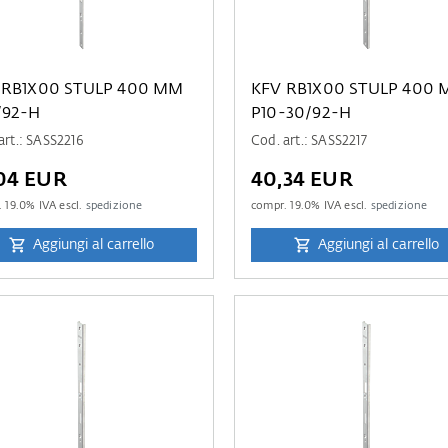
 RB1X00 STULP 400 MM
KFV RB1X00 STULP 400
/92-H
P10-30/92-H
art.: SASS2216
Cod. art.: SASS2217
04 EUR
40,34 EUR
.
19.0
% IVA escl.
spedizione
compr.
19.0
% IVA escl.
spedizione
Aggiungi al carrello
Aggiungi al carrello