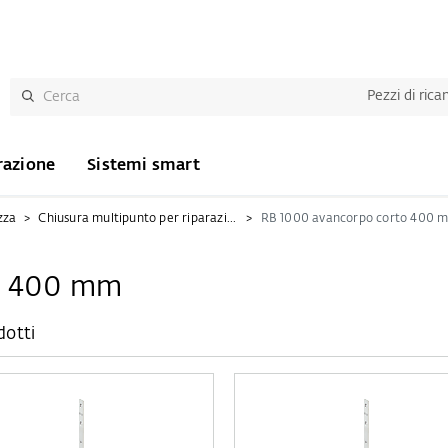
Pezzi di ric
razione
Sistemi smart
zza
Chiusura multipunto per riparazione KFV
RB 1000 avancorpo corto 400 
o 400 mm
dotti