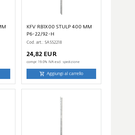
 MM
KFV RB1X00 STULP 400 MM
P6-22/92-H
Cod. art.: SASS2218
24,82 EUR
compr.
19.0
% IVA escl.
spedizione
Aggiungi al carrello