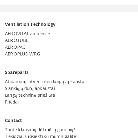
Ventilation Technology
AEROVITAL ambience
AEROTUBE
AEROPAC
AEROPLUS WRG
Spareparts
Atidaromų-atverčiamų langų apkaustai
Slankiųjų durų apkaustai
Langų techninė priežiūra
Priedai
Contact
Turite klausimų dėl mūsų gaminių?
Tiesiogiai susisiekti su mumis galite: