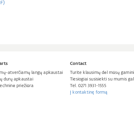
F)
arts
Contact
mų-atverčiamų langų apkaustai
Turite klausimų dėl mūsų gamini
jų durų apkaustai
Tiesiogiai susisiekti su mumis gal
echninė priežiūra
Tel. 0271 3931-1555
Į kontaktinę formą