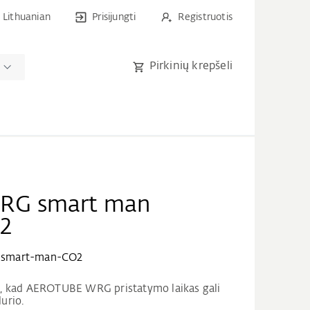
Lithuanian
Prisijungti
Registruotis
Pirkinių krepšeli
RG smart man
O2
smart-man-CO2
į, kad AEROTUBE WRG pristatymo laikas gali
durio.