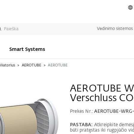
Vėdinimo sistemos
Smart Systems
iliatorius
AEROTUBE
AEROTUBE
AEROTUBE W
Verschluss C
Prekės Nr.:
AEROTUBE-WRG-
PASTABA:
Atkreipkite dėmes
būti pratęstas iki rugpjūčio vi