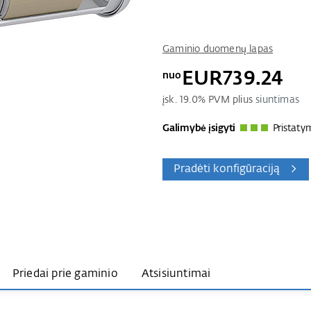
Gaminio duomenų lapas
EUR739.24
nuo
įsk.
19.0
% PVM plius
siuntimas
Galimybė įsigyti
Pristaty
Pradėti konfigūraciją
Priedai prie gaminio
Atsisiuntimai