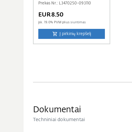
Prekės Nr.: L3470250-093110
EUR8.50
įsk.
19.0
% PVM plius
siuntimas
Į pirkinių krepšelį
Dokumentai
Techniniai dokumentai