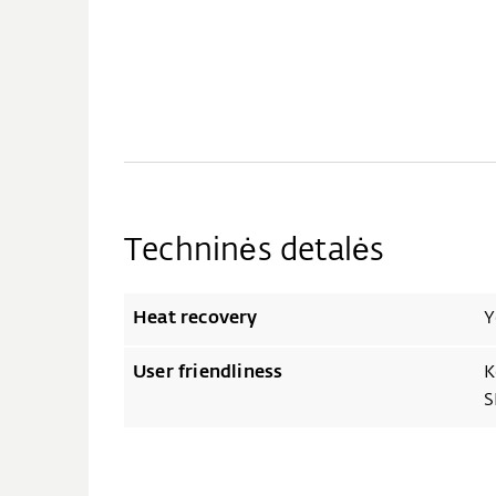
Techninės detalės
Heat recovery
Y
User friendliness
K
S