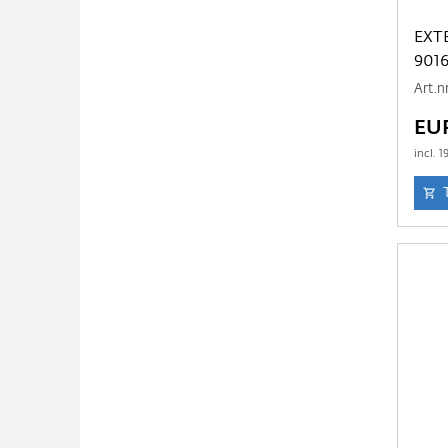
EXT
901
Art.n
EU
incl.
1