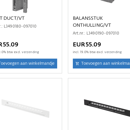
T DUCT/VT
BALANSSTUK
ONTHULLING/VT
r.: L3490180-097010
Art.nr.: L3490190-097010
R55.09
EUR55.09
9.0
% btw excl.
verzending
incl.
19.0
% btw excl.
verzending
Toevoegen aan winkelmandje
Toevoegen aan winkelma