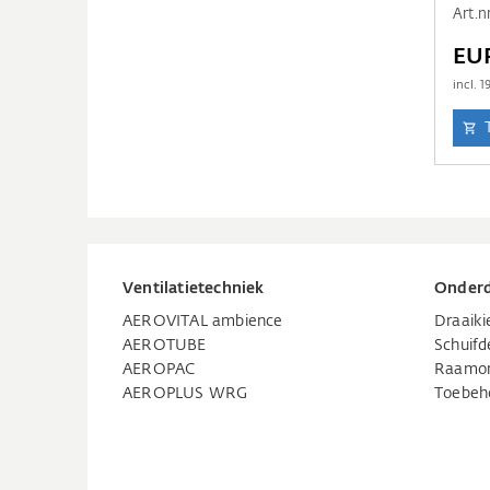
Art.n
EU
incl.
1
Ventilatietechniek
Onderd
AEROVITAL ambience
Draaik
AEROTUBE
Schuifd
AEROPAC
Raamo
AEROPLUS WRG
Toebeh