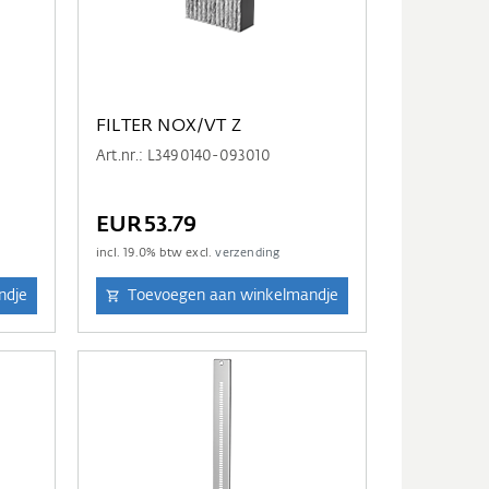
FILTER NOX/VT Z
Art.nr.: L3490140-093010
EUR53.79
incl.
19.0
% btw excl.
verzending
ndje
Toevoegen aan winkelmandje