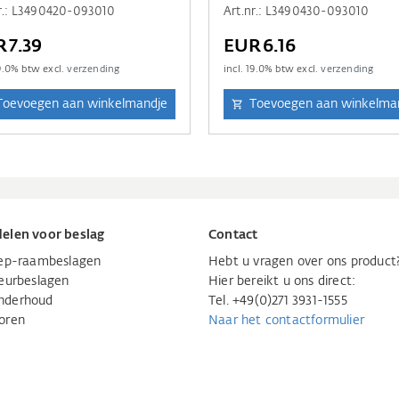
r.: L3490420-093010
Art.nr.: L3490430-093010
R7.39
EUR6.16
9.0
% btw excl.
verzending
incl.
19.0
% btw excl.
verzending
Toevoegen aan winkelmandje
Toevoegen aan winkelma
elen voor beslag
Contact
iep-raambeslagen
Hebt u vragen over ons product
eurbeslagen
Hier bereikt u ons direct:
nderhoud
Tel. +49(0)271 3931-1555
oren
Naar het contactformulier