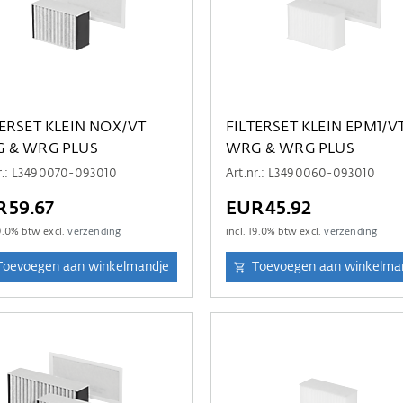
TERSET KLEIN NOX/VT
FILTERSET KLEIN EPM1/V
 & WRG PLUS
WRG & WRG PLUS
nr.: L3490070-093010
Art.nr.: L3490060-093010
R59.67
EUR45.92
9.0
% btw excl.
verzending
incl.
19.0
% btw excl.
verzending
Toevoegen aan winkelmandje
Toevoegen aan winkelma