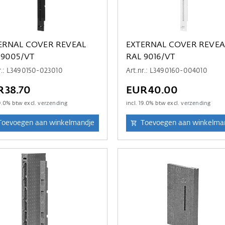
ERNAL COVER REVEAL
EXTERNAL COVER REVEA
 9005/VT
RAL 9016/VT
r.: L3490150-023010
Art.nr.: L3490160-004010
R38.70
EUR40.00
9.0
% btw excl.
verzending
incl.
19.0
% btw excl.
verzending
Toevoegen aan winkelmandje
Toevoegen aan winkelma