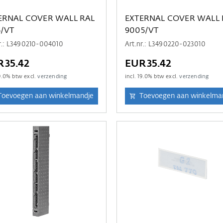
ERNAL COVER WALL RAL
EXTERNAL COVER WALL 
6/VT
9005/VT
r.: L3490210-004010
Art.nr.: L3490220-023010
R35.42
EUR35.42
9.0
% btw excl.
verzending
incl.
19.0
% btw excl.
verzending
Toevoegen aan winkelmandje
Toevoegen aan winkelma