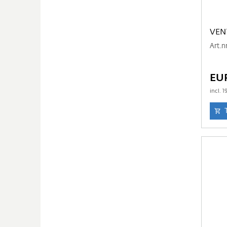
VEN
Art.n
EU
incl.
1