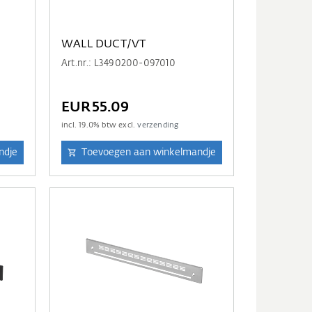
WALL DUCT/VT
Art.nr.: L3490200-097010
EUR55.09
incl.
19.0
% btw excl.
verzending
ndje
Toevoegen aan winkelmandje