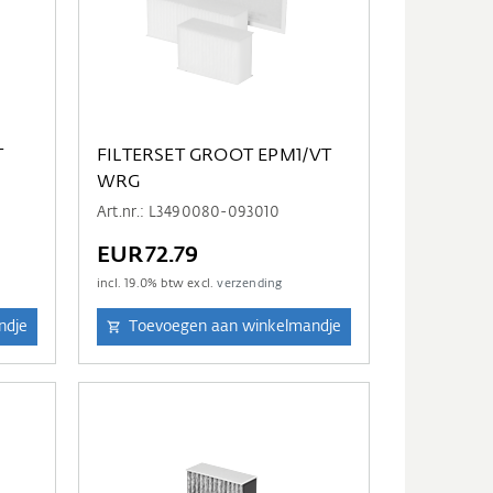
T
FILTERSET GROOT EPM1/VT
WRG
Art.nr.: L3490080-093010
EUR72.79
incl.
19.0
% btw excl.
verzending
ndje
Toevoegen aan winkelmandje