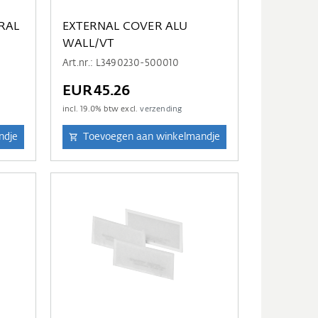
RAL
EXTERNAL COVER ALU
WALL/VT
Art.nr.: L3490230-500010
EUR45.26
incl.
19.0
% btw excl.
verzending
ndje
Toevoegen aan winkelmandje