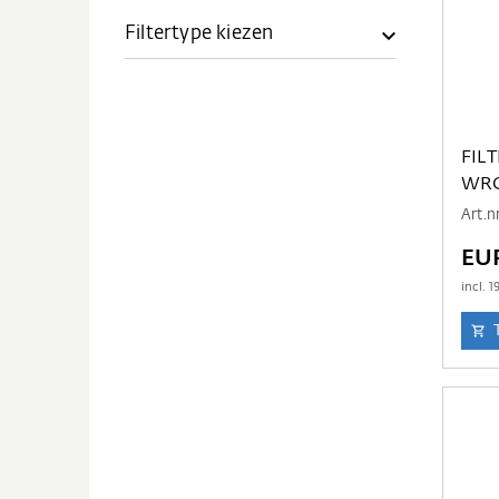
Filtertype kiezen
FIL
WRG
Art.
EU
incl.
1