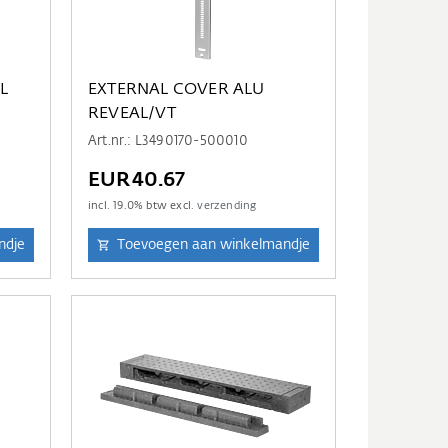
L
EXTERNAL COVER ALU
REVEAL/VT
Art.nr.: L3490170-500010
EUR40.67
incl.
19.0
% btw excl.
verzending
ndje
Toevoegen aan winkelmandje