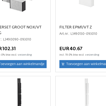
TERSET GROOT NOX/VT
FILTER EPM1/VT Z
G
Art.nr.: L3490130-093010
nr.: L3490090-093010
102.31
EUR40.67
9.0
% btw excl.
verzending
incl.
19.0
% btw excl.
verzending
Toevoegen aan winkelmandje
Toevoegen aan winkelma