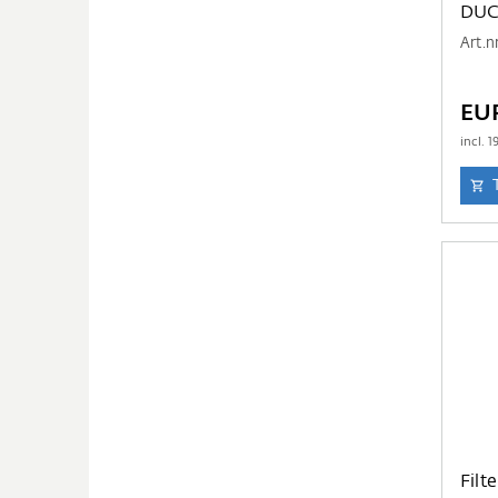
DUC
Art.n
EU
incl.
1
Filt