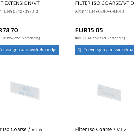
T EXTENSION/VT
FILTER ISO COARSE/VT 
r.: L3490240-097010
Art.nr.: L3490390-093010
R78.70
EUR15.05
9.0
% btw excl.
verzending
incl.
19.0
% btw excl.
verzending
Toevoegen aan winkelmandje
Toevoegen aan winkelma
er Iso Coarse / VT A
Fliter Iso Coarse / VT Z