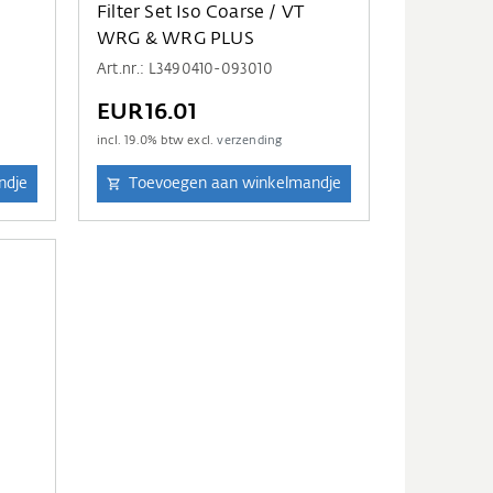
D
Filter Set Iso Coarse / VT
WRG & WRG PLUS
Art.nr.: L3490410-093010
EUR16.01
incl.
19.0
% btw excl.
verzending
ndje
Toevoegen aan winkelmandje