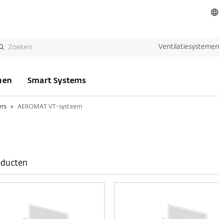
Ventilatiesysteme
men
Smart Systems
ers
AEROMAT VT-systeem
oducten