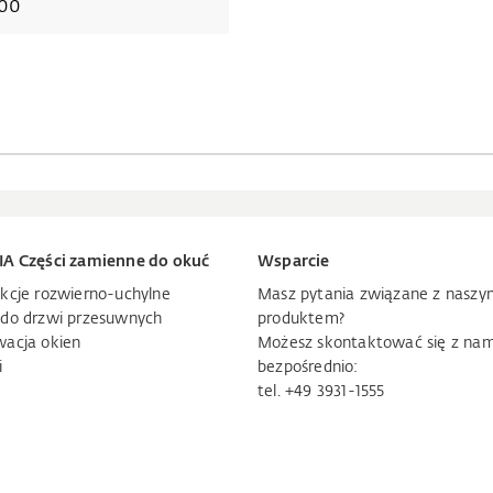
00
IA Części zamienne do okuć
Wsparcie
kcje rozwierno-uchylne
Masz pytania związane z naszy
 do drzwi przesuwnych
produktem?
wacja okien
Możesz skontaktować się z nam
i
bezpośrednio:
tel. +49 3931-1555