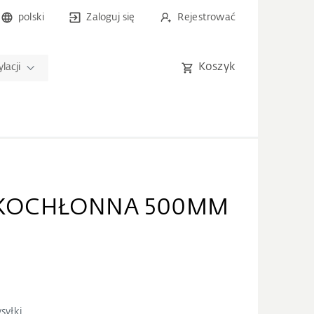
polski
Zaloguj się
Rejestrować
Koszyk
lacji
ĘKOCHŁONNA 500MM
syłki