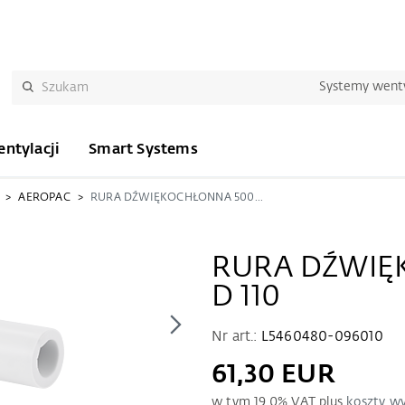
Systemy wenty
ntylacji
Smart Systems
AEROPAC
RURA DŹWIĘKOCHŁONNA 500MM D 110
RURA DŹWI
D 110
Nr art.:
L5460480-096010
61,30 EUR
w tym
19.0
% VAT plus
koszty wy