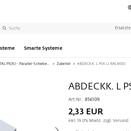
Ersatzte
ysteme
Smarte Systeme
PORTAL PS(K) - Parallel-Schiebe(-Kipp)
Zubehör
ABDECKK. L PSK LI RAL9003
ABDECKK. L P
Art.Nr.:
856109
2,33 EUR
inkl.
19.0
% MwSt. zzgl.
Versand