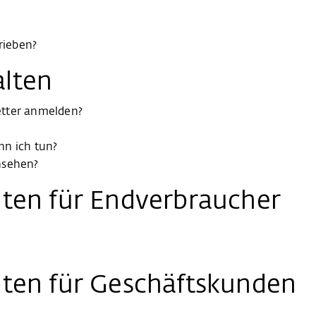
rieben?
lten
etter anmelden?
nn ich tun?
nsehen?
ten für Endverbraucher
iten für Geschäftskunden