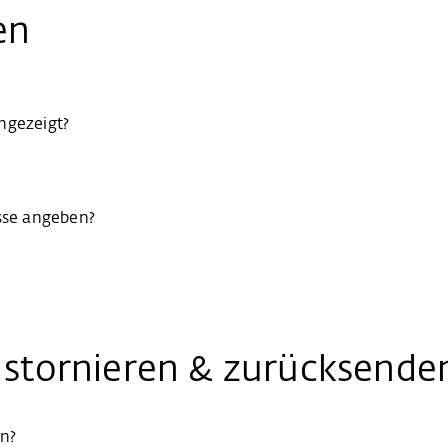
en
gezeigt?
esse angeben?
, stornieren & zurücksende
rn?