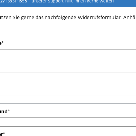
 271 3931-1555
- unserer Support hilft Ihnen gerne weiter!
utzen Sie gerne das nachfolgende Widerrufsformular. Anh
e*
und*
r*