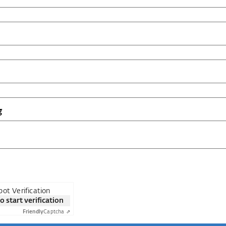
g
ot Verification
to start verification
Friendly
Captcha ⇗