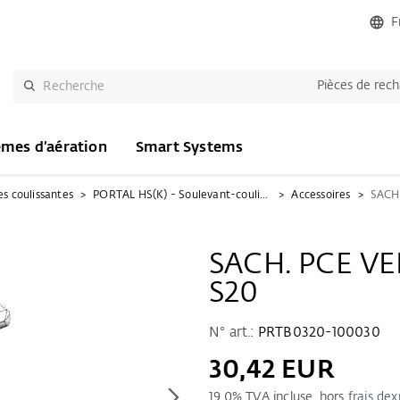
F
Pièces de rec
èmes d’aération
Smart Systems
es coulissantes
PORTAL HS(K) - Soulevant-coulissant
Accessoires
SACH. PCE VE
S20
N° art.:
PRTB0320-100030
30,42 EUR
19.0
% TVA incluse, hors
frais dex