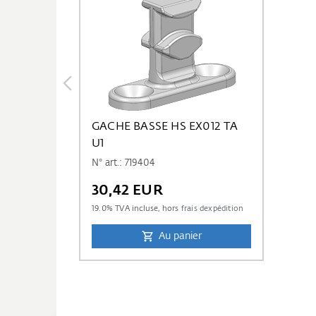
GACHE BASSE HS EX012 TA
U1
N° art.: 719404
30,42 EUR
19.0
% TVA incluse, hors
frais dexpédition
Au panier