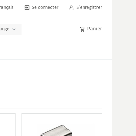
rançais
Se connecter
S'enregistrer
Panier
hange