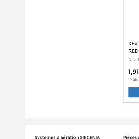
KFV
RED
N° ar
1,9
19.0
% 
Systèmes d'aération SIEGENIA
Pièces 