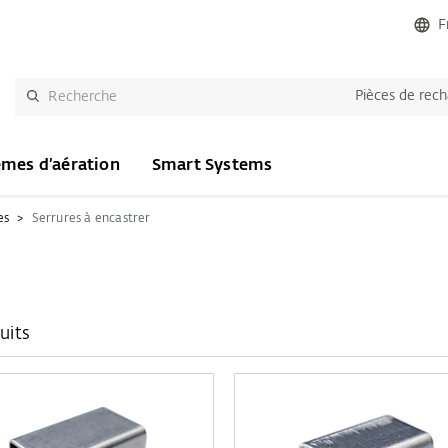
F
Pièces de rec
èmes d’aération
Smart Systems
es
Serrures à encastrer
uits