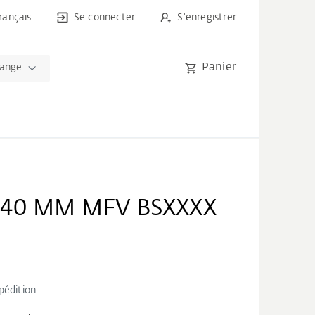
rançais
Se connecter
S'enregistrer
Panier
hange
A 40 MM MFV BSXXXX
pédition