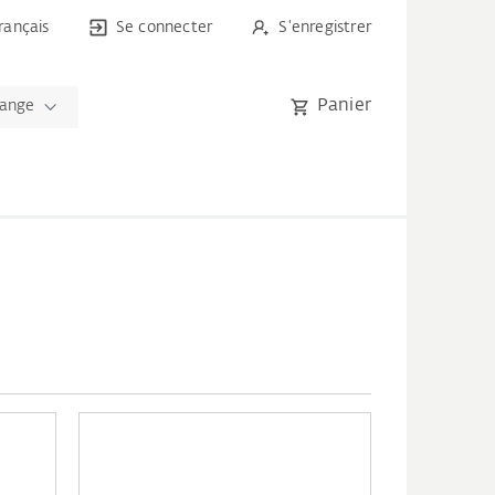
rançais
Se connecter
S'enregistrer
Panier
hange