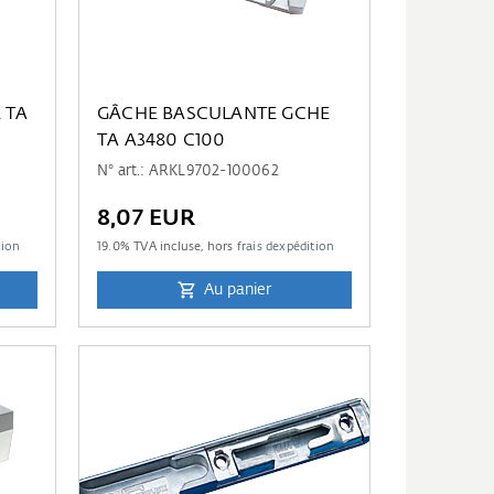
 TA
GÂCHE BASCULANTE GCHE
TA A3480 C100
N° art.: ARKL9702-100062
8,07 EUR
tion
19.0
% TVA incluse, hors
frais dexpédition
Au panier