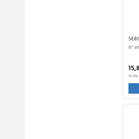
SE8
N° a
15,
19.0
% 