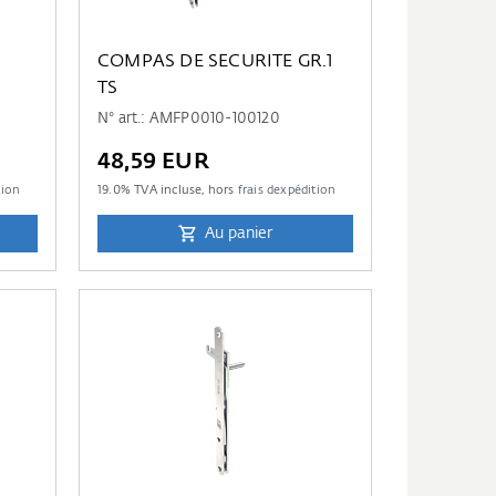
COMPAS DE SECURITE GR.1
TS
N° art.: AMFP0010-100120
48,59 EUR
tion
19.0
% TVA incluse, hors
frais dexpédition
Au panier