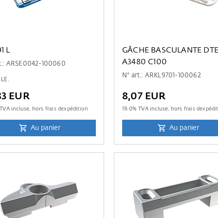
1 L
GÂCHE BASCULANTE DTE
A3480 C100
rt.: ARSE0042-100060
N° art.: ARKL9701-100062
 LE.
83 EUR
8,07 EUR
TVA incluse, hors
frais dexpédition
19.0
% TVA incluse, hors
frais dexpédi
Au panier
Au panier