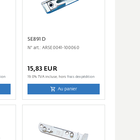
SE891 D
N° art.: ARSE0041-100060
15,83 EUR
tion
19.0
% TVA incluse, hors
frais dexpédition
Au panier