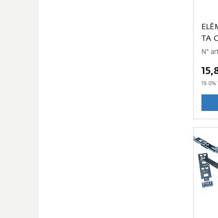
ELÈM
TA 
N° a
15,
19.0
% 