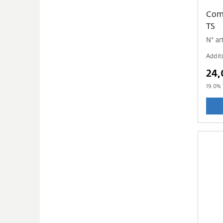
Comp
TS
N° a
Addit
24,
19.0
% 