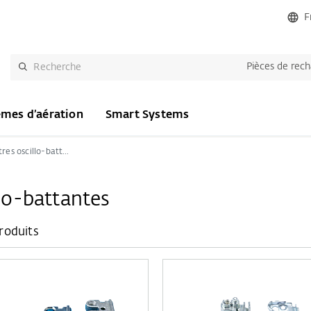
F
Pièces de rec
èmes d’aération
Smart Systems
Ferrures de fenêtres oscillo-battantes
llo-battantes
Produits