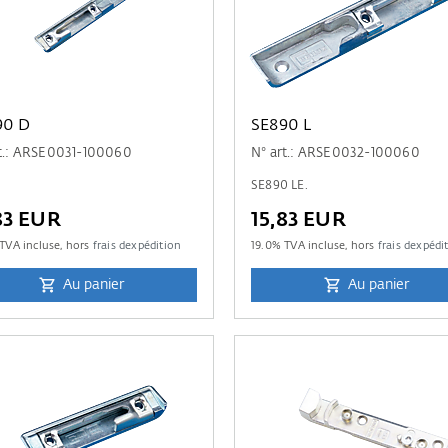
90 D
SE890 L
rt.: ARSE0031-100060
N° art.: ARSE0032-100060
SE890 LE.
83 EUR
15,83 EUR
TVA incluse, hors
frais dexpédition
19.0
% TVA incluse, hors
frais dexpédi
Au panier
Au panier