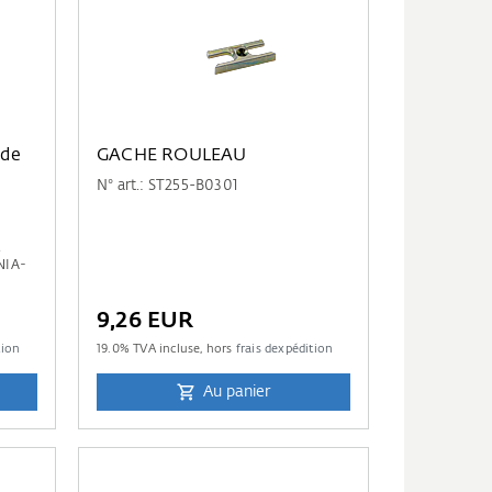
 de
GACHE ROULEAU
N° art.: ST255-B0301
a
NIA-
9,26 EUR
tion
19.0
% TVA incluse, hors
frais dexpédition
Au panier