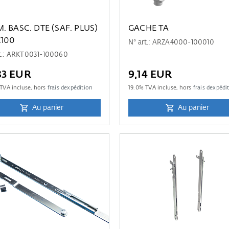
. BASC. DTE (SAF. PLUS)
GACHE TA
C100
N° art.: ARZA4000-100010
rt.: ARKT0031-100060
83 EUR
9,14 EUR
TVA incluse, hors
frais dexpédition
19.0
% TVA incluse, hors
frais dexpédi
Au panier
Au panier