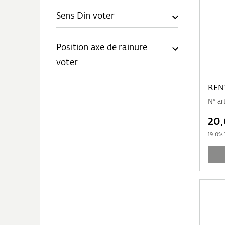
Sens Din voter
Position axe de rainure
voter
REN
N° a
20
19.0
% 