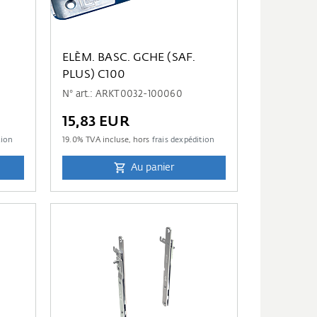
ELÈM. BASC. GCHE (SAF.
PLUS) C100
N° art.: ARKT0032-100060
15,83 EUR
tion
19.0
% TVA incluse, hors
frais dexpédition
Au panier