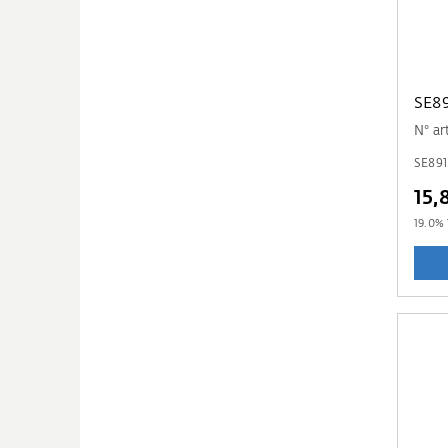
SE89
N° a
SE891
15,
19.0
% 