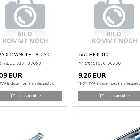
VOI D'ANGLE TA C50
GACHE K100
rt.: AEUL1030-100050
N° art.: ST036-60300
,09 EUR
9,26 EUR
TVA incluse, hors
frais dexpédition
19.0
% TVA incluse, hors
frais dexpédi
Indisponible
Indisponible