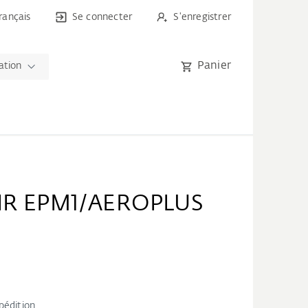
rançais
Se connecter
S'enregistrer
Panier
ation
AIR EPM1/AEROPLUS
pédition