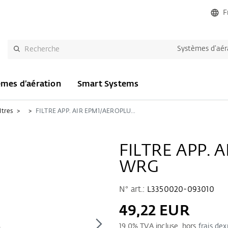
F
Systèmes d’aér
èmes d’aération
Smart Systems
ltres
FILTRE APP. AIR EPM1/AEROPLUS WRG
FILTRE APP. 
WRG
N° art.:
L3350020-093010
49,22 EUR
19.0
% TVA incluse, hors
frais dex