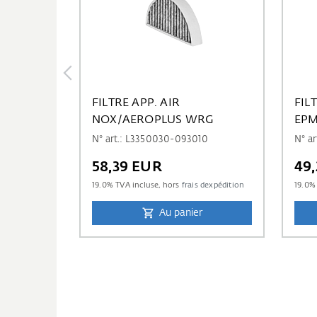
FILTRE APP. AIR
FIL
NOX/AEROPLUS WRG
EPM
N° art.: L3350030-093010
N° a
58,39 EUR
49
19.0
% TVA incluse, hors
frais dexpédition
19.0
% 
Au panier