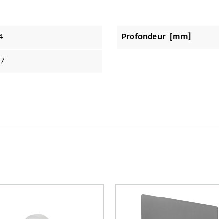
4
Profondeur [mm]
37