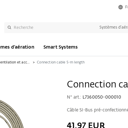
F
Systèmes d’aér
èmes d’aération
Smart Systems
Commande de ventilation et accessoires
Connection cable 5-m length
Connection ca
N° art.:
L7360050-000010
Câble SI-Bus pré-confectionn
41,97 EUR