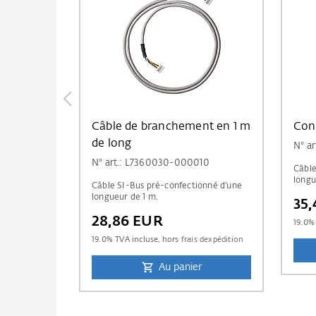
Câble de branchement en 1 m
Con
de long
N° a
N° art.: L7360030-000010
Câble
longu
Câble SI-Bus pré-confectionné d'une
longueur de 1 m.
35
28,86 EUR
19.0
% 
19.0
% TVA incluse, hors
frais dexpédition
Au panier