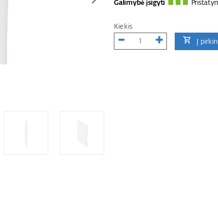
Galimybė įsigyti
Pristaty
Kiekis
Į pirki