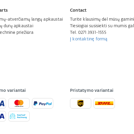
arts
Contact
mų-atverčiamų langų apkaustai
Turite klausimų dėl mūsų gamini
jų durų apkaustai
Tiesiogiai susisiekti su mumis gal
echninė priežiūra
Tel. 0271 3931-1555
Į kontaktinę formą
mo variantai
Pristatymo variantai