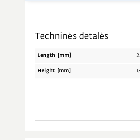
Techninės detalės
Length [mm]
2
Height [mm]
1