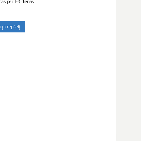
mas per 1-3 dienas
nių krepšelį