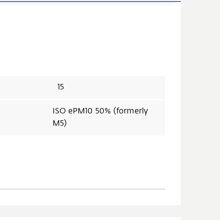
15
ISO ePM10 50% (formerly
M5)