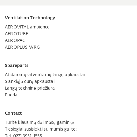
Ventilation Technology
AEROVITAL ambience
AEROTUBE
AEROPAC
AEROPLUS WRG
Spareparts
Atidaromų-atverčiamų langų apkaustai
Slankiųjų durų apkaustai
Langų techninė priežiūra
Priedai
Contact
Turite klausimų dėl mūsų gaminių?
Tiesiogiai susisiekti su mumis galite:
Tel. 0271 3931-1555