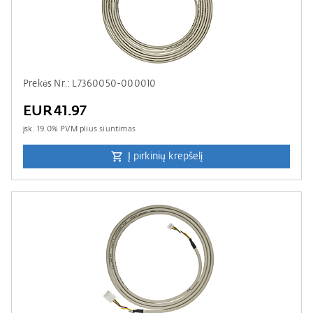
Prekės Nr.: L7360050-000010
EUR41.97
įsk.
19.0
% PVM plius
siuntimas
Į pirkinių krepšelį