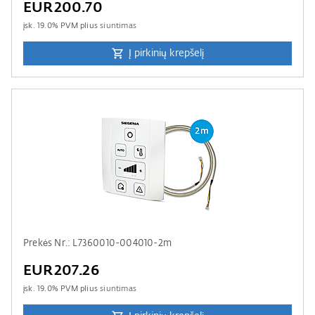
EUR200.70
įsk.
19.0
% PVM plius
siuntimas
Į pirkinių krepšelį
Prekės Nr.: L7360010-004010-2m
EUR207.26
įsk.
19.0
% PVM plius
siuntimas