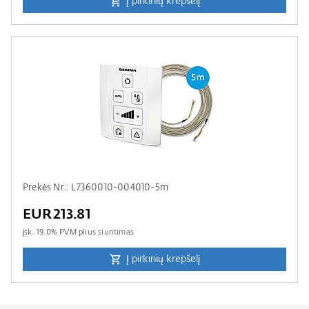
Į pirkinių krepšelį
Prekės Nr.: L7360010-004010-5m
EUR213.81
įsk.
19.0
% PVM plius
siuntimas
Į pirkinių krepšelį