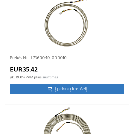
Prekės Nr.: L7360040-000010
EUR35.42
įsk.
19.0
% PVM plius
siuntimas
Į pirkinių krepšelį