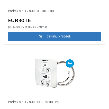
Prekės Nr.: L7360070-000010
EUR30.16
įsk.
19.0
% PVM plius
siuntimas
Į pirkinių krepšelį
Prekės Nr.: L7360010-004010-1m