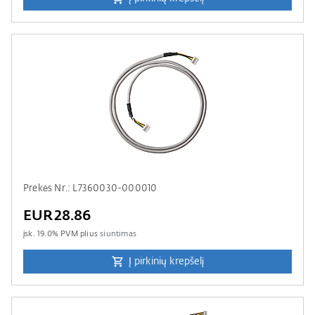
Prekės Nr.: L7360030-000010
EUR28.86
įsk.
19.0
% PVM plius
siuntimas
Į pirkinių krepšelį