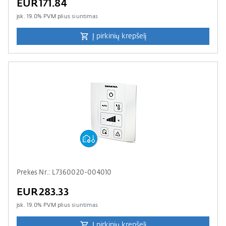
EUR171.84
įsk.
19.0
% PVM plius
siuntimas
Į pirkinių krepšelį
Prekės Nr.: L7360020-004010
EUR283.33
įsk.
19.0
% PVM plius
siuntimas
Į pirkinių krepšelį