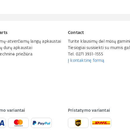
arts
Contact
mų-atverčiamų langų apkaustai
Turite klausimų dėl mūsų gamini
jų durų apkaustai
Tiesiogiai susisiekti su mumis gal
echninė priežiūra
Tel. 0271 3931-1555
Į kontaktinę formą
mo variantai
Pristatymo variantai