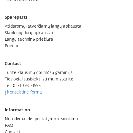
Spareparts
Atidaromų-atverčiamų langų apkaustai
Slankiųjų durų apkaustai
Langų techninė priežiūra
Priedai
Contact
Turite klausimų dėl mūsų gaminių?
Tiesiogiai susisiekti su mumis galite:
Tel. 0271 3931-1555
Į kontaktinę formą
Information
Nurodymai dėl pristatymo ir siuntimo
FAQ
Contact