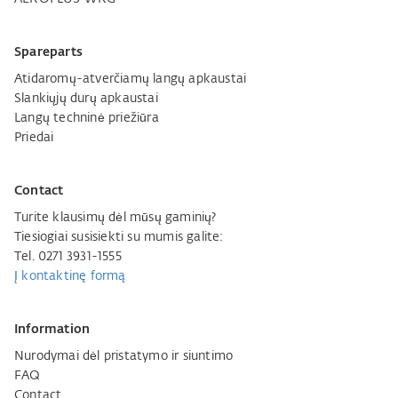
Spareparts
Atidaromų-atverčiamų langų apkaustai
Slankiųjų durų apkaustai
Langų techninė priežiūra
Priedai
Contact
Turite klausimų dėl mūsų gaminių?
Tiesiogiai susisiekti su mumis galite:
Tel. 0271 3931-1555
Į kontaktinę formą
Information
Nurodymai dėl pristatymo ir siuntimo
FAQ
Contact