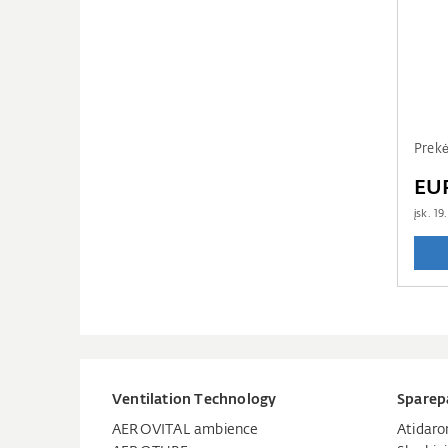
Prek
EU
įsk.
19
Ventilation Technology
Sparep
AEROVITAL ambience
Atidaro