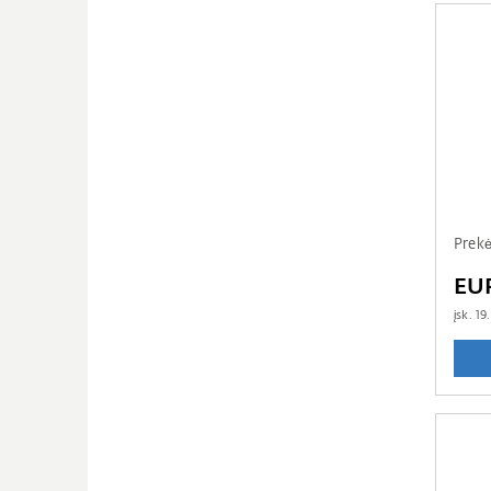
Prek
EU
įsk.
19