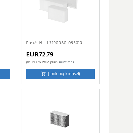
Prekės Nr.: L3490080-093010
EUR72.79
įsk.
19.0
% PVM plius
siuntimas
Į pirkinių krepšelį