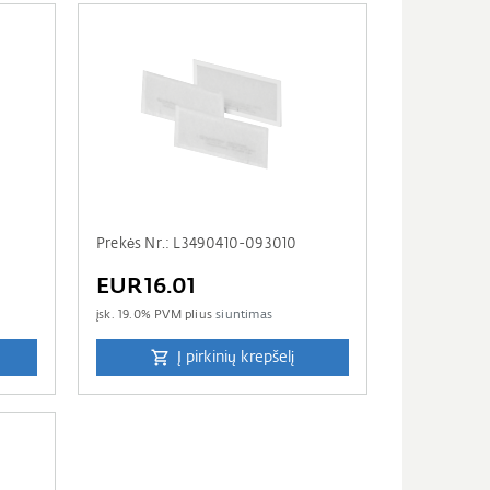
Prekės Nr.: L3490410-093010
EUR16.01
įsk.
19.0
% PVM plius
siuntimas
Į pirkinių krepšelį