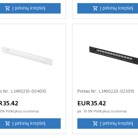
Į pirkinių krepšelį
Į pirkinių krepšelį
ės Nr.: L3490210-004010
Prekės Nr.: L3490220-023010
R35.42
EUR35.42
.0
% PVM plius
siuntimas
įsk.
19.0
% PVM plius
siuntimas
Į pirkinių krepšelį
Į pirkinių krepšelį