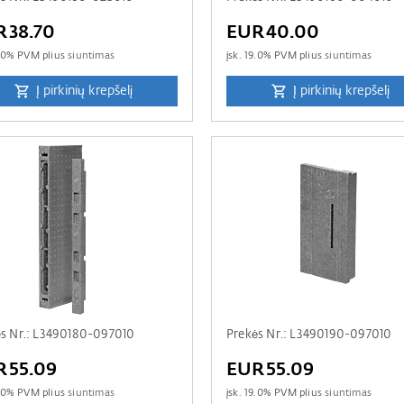
R38.70
EUR40.00
.0
% PVM plius
siuntimas
įsk.
19.0
% PVM plius
siuntimas
Į pirkinių krepšelį
Į pirkinių krepšelį
s Nr.: L3490180-097010
Prekės Nr.: L3490190-097010
R55.09
EUR55.09
.0
% PVM plius
siuntimas
įsk.
19.0
% PVM plius
siuntimas