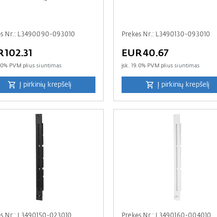
ės Nr.: L3490090-093010
Prekės Nr.: L3490130-093010
102.31
EUR40.67
.0
% PVM plius
siuntimas
įsk.
19.0
% PVM plius
siuntimas
Į pirkinių krepšelį
Į pirkinių krepšelį
s Nr.: L3490150-023010
Prekės Nr.: L3490160-004010