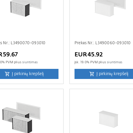
ės Nr.: L3490070-093010
Prekės Nr.: L3490060-093010
R59.67
EUR45.92
.0
% PVM plius
siuntimas
įsk.
19.0
% PVM plius
siuntimas
Į pirkinių krepšelį
Į pirkinių krepšelį