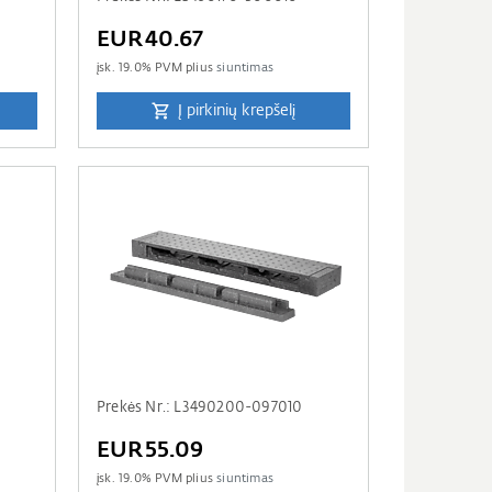
EUR40.67
įsk.
19.0
% PVM plius
siuntimas
Į pirkinių krepšelį
Prekės Nr.: L3490200-097010
EUR55.09
įsk.
19.0
% PVM plius
siuntimas