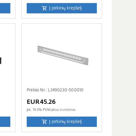
Į pirkinių krepšelį
Prekės Nr.: L3490230-500010
EUR45.26
įsk.
19.0
% PVM plius
siuntimas
Į pirkinių krepšelį