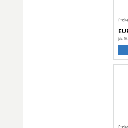
Prek
EUR
įsk.
19
Prekė