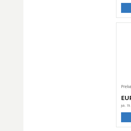
Prek
EU
įsk.
19