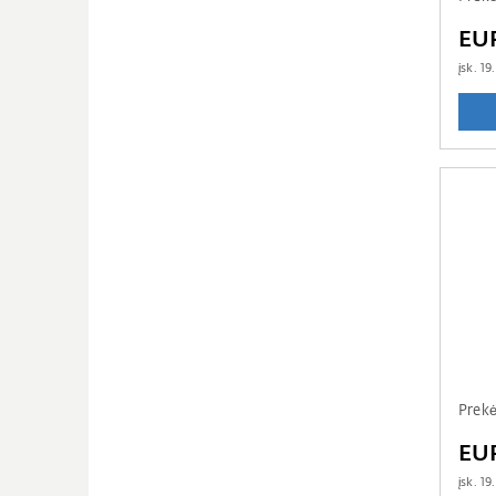
EU
įsk.
19
Prekė
EU
įsk.
19