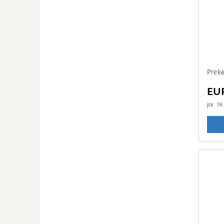
Prek
EU
įsk.
19