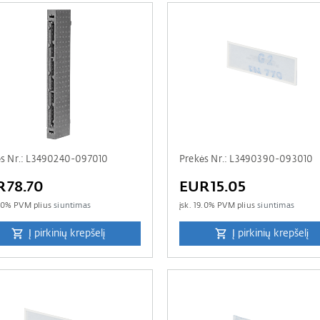
ės Nr.: L3490240-097010
Prekės Nr.: L3490390-093010
R78.70
EUR15.05
.0
% PVM plius
siuntimas
įsk.
19.0
% PVM plius
siuntimas
Į pirkinių krepšelį
Į pirkinių krepšelį