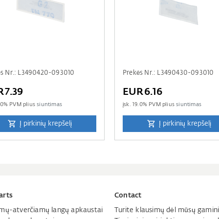
ės Nr.: L3490420-093010
Prekės Nr.: L3490430-093010
R7.39
EUR6.16
.0
% PVM plius
siuntimas
įsk.
19.0
% PVM plius
siuntimas
Į pirkinių krepšelį
Į pirkinių krepšelį
arts
Contact
mų-atverčiamų langų apkaustai
Turite klausimų dėl mūsų gamini