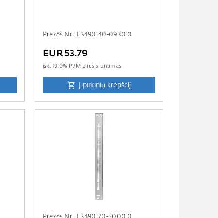
Prekės Nr.: L3490140-093010
EUR53.79
įsk.
19.0
% PVM plius
siuntimas
Į pirkinių krepšelį
Prekės Nr.: L3490170-500010