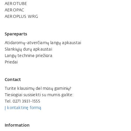
AEROTUBE
AEROPAC
AEROPLUS WRG
Spareparts
Atidaromų-atverčiamų langų apkaustai
Slankiųjų durų apkaustai
Langų techninė priežiūra
Priedai
Contact
Turite klausimų dėl mūsų gaminių?
Tiesiogiai susisiekti su mumis galite:
Tel. 0271 3931-1555
Į kontaktinę formą
Information