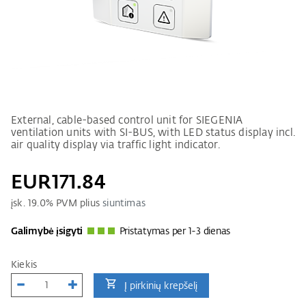
External, cable-based control unit for SIEGENIA
ventilation units with SI-BUS, with LED status display incl.
air quality display via traffic light indicator.
EUR171.84
įsk.
19.0
% PVM plius
siuntimas
Galimybė įsigyti
Pristatymas per 1-3 dienas
Kiekis
Į pirkinių krepšelį