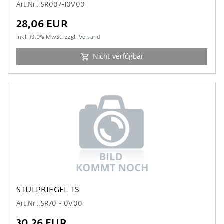
Art.Nr.: SR007-10V00
28,06 EUR
inkl.
19.0
% MwSt. zzgl.
Versand
Nicht verfügbar
STULPRIEGEL TS
Art.Nr.: SR701-10V00
30,26 EUR