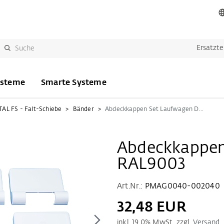
Ersatzte
ysteme
Smarte Systeme
AL FS - Falt-Schiebe
Bänder
Abdeckkappen Set Laufwagen D-FS RAL9003
Abdeckkappen
RAL9003
Art.Nr.:
PMAG0040-002040
32,48 EUR
inkl.
19.0
% MwSt. zzgl.
Versand