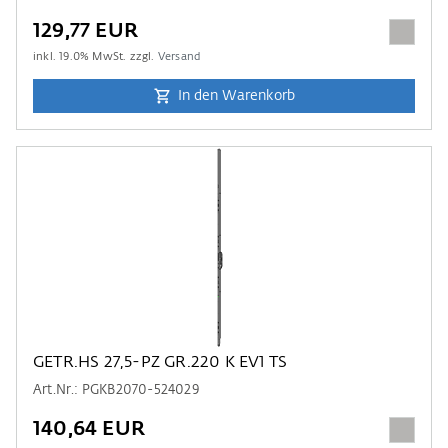
129,77 EUR
inkl.
19.0
% MwSt. zzgl.
Versand
In den Warenkorb
GETR.HS 27,5-PZ GR.220 K EV1 TS
Art.Nr.: PGKB2070-524029
140,64 EUR