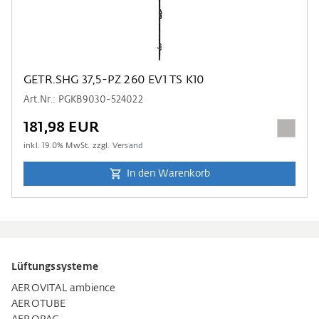
GETR.SHG 37,5-PZ 260 EV1 TS K10
Art.Nr.: PGKB9030-524022
181,98 EUR
inkl.
19.0
% MwSt. zzgl.
Versand
In den Warenkorb
Lüftungssysteme
AEROVITAL ambience
AEROTUBE