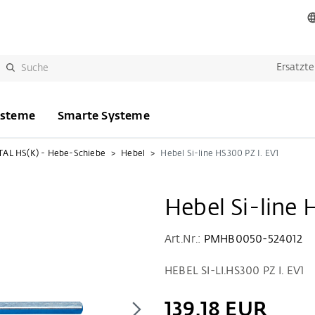
Ersatzte
ysteme
Smarte Systeme
AL HS(K) - Hebe-Schiebe
Hebel
Hebel Si-line HS300 PZ I. EV1
Hebel Si-line 
Art.Nr.:
PMHB0050-524012
HEBEL SI-LI.HS300 PZ I. EV1
139,18 EUR