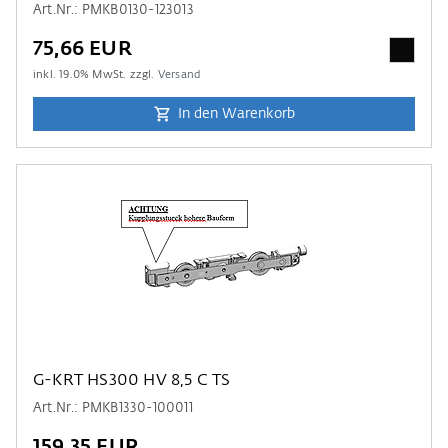
Art.Nr.: PMKB0130-123013
75,66 EUR
inkl.
19.0
% MwSt. zzgl.
Versand
In den Warenkorb
G-KRT HS300 HV 8,5 C TS
Art.Nr.: PMKB1330-100011
159,35 EUR