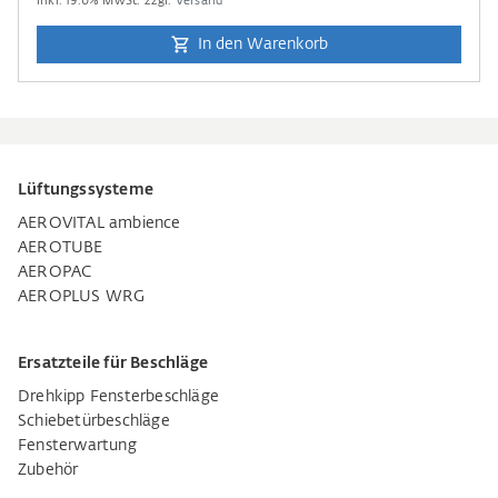
inkl.
19.0
% MwSt. zzgl.
Versand
In den Warenkorb
Lüftungssysteme
AEROVITAL ambience
AEROTUBE
AEROPAC
AEROPLUS WRG
Ersatzteile für Beschläge
Drehkipp Fensterbeschläge
Schiebetürbeschläge
Fensterwartung
Zubehör