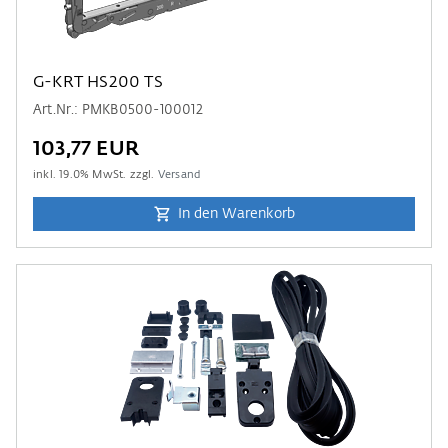
G-KRT HS200 TS
Art.Nr.: PMKB0500-100012
103,77 EUR
inkl.
19.0
% MwSt. zzgl.
Versand
In den Warenkorb