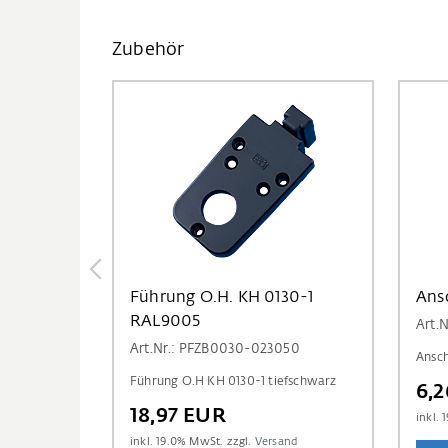
Zubehör
Führung O.H. KH 0130-1
Ans
RAL9005
Art.
Art.Nr.: PFZB0030-023050
Ansc
Führung O.H KH 0130-1 tiefschwarz
6,
18,97 EUR
inkl.
1
inkl.
19.0
% MwSt. zzgl.
Versand