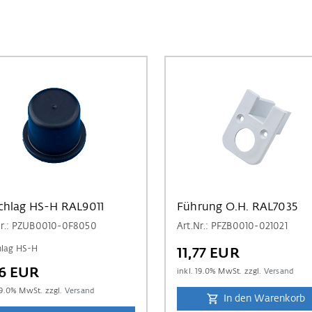
chlag HS-H RAL9011
Führung O.H. RAL7035
Nr.: PZUB0010-0F8050
Art.Nr.: PFZB0010-021021
hlag HS-H
11,77 EUR
26 EUR
inkl.
19.0
% MwSt. zzgl.
Versand
9.0
% MwSt. zzgl.
Versand
In den Warenkorb