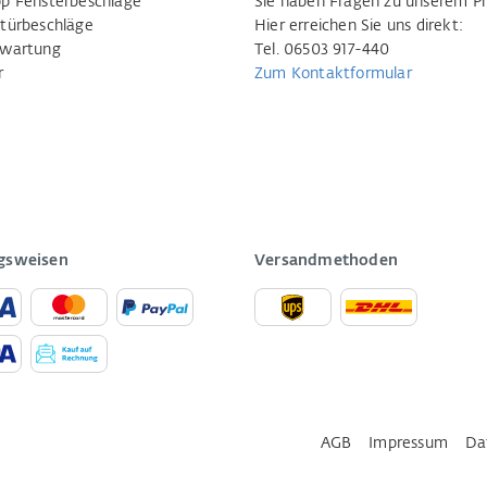
p Fensterbeschläge
Sie haben Fragen zu unserem P
türbeschläge
Hier erreichen Sie uns direkt:
rwartung
Tel. 06503 917-440
r
Zum Kontaktformular
gsweisen
Versandmethoden
AGB
Impressum
Da