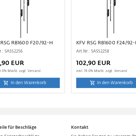
 RSG RB1600 F20/92-H
KFV RSG RB1600 F24/92
r.: SASS2256
Art.Nr.: SASS2258
2,90 EUR
102,90 EUR
9.0
% MwSt. zzgl.
Versand
inkl.
19.0
% MwSt. zzgl.
Versand
In den Warenkorb
In den Warenkorb
eile für Beschläge
Kontakt