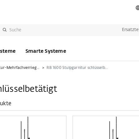
Ersatzte
ysteme
Smarte Systeme
KFV Reparatur-Mehrfachverriegelung
RB 1600 Stulpgarnitur schlüsselbetätigt
lüsselbetätigt
dukte