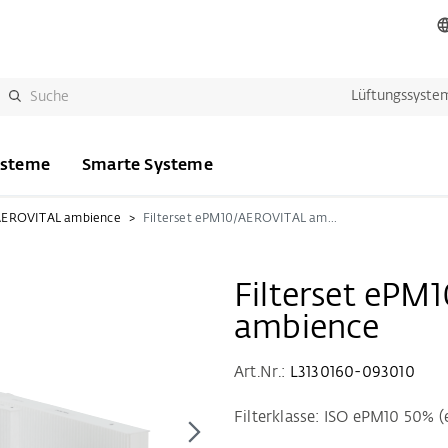
Lüftungssyste
ysteme
Smarte Systeme
AEROVITAL ambience
Filterset ePM10/AEROVITAL ambience
Filterset eP
ambience
Art.Nr.:
L3130160-093010
Filterklasse: ISO ePM10 50% 