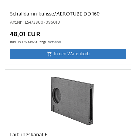
Schalldämmkulisse/AEROTUBE DD 160
Art.Nr.: L5473800-096010
48,01 EUR
inkl.
19.0
% MwSt. zzgl.
Versand
In den Warenkorb
Laibungskanal FL