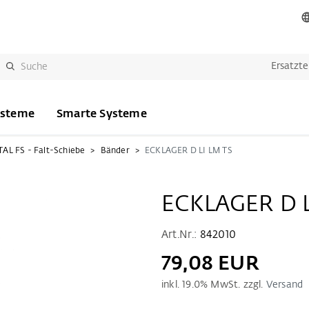
Ersatzte
ysteme
Smarte Systeme
AL FS - Falt-Schiebe
Bänder
ECKLAGER D LI LM TS
ECKLAGER D L
Art.Nr.:
842010
79,08 EUR
inkl.
19.0
% MwSt. zzgl.
Versand