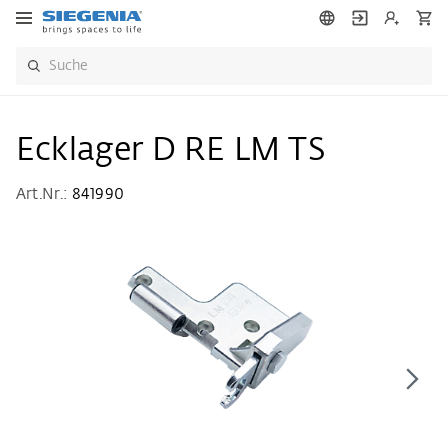
Ecklager D RE LM TS
Art.Nr.:
841990