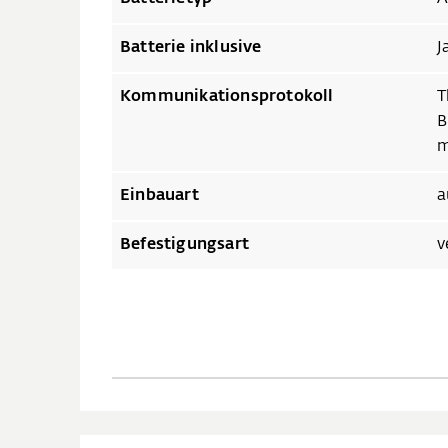
Batterie inklusive
J
Kommunikationsprotokoll
T
B
m
Einbauart
a
Befestigungsart
v