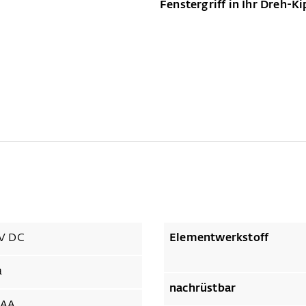
Fenstergriff in Ihr Dreh-Ki
V DC
Elementwerkstoff
a
nachrüstbar
AA