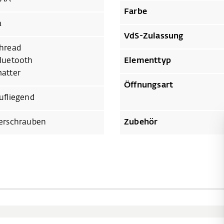
Farbe
a
VdS-Zulassung
hread
luetooth
Elementtyp
atter
Öffnungsart
ufliegend
erschrauben
Zubehör