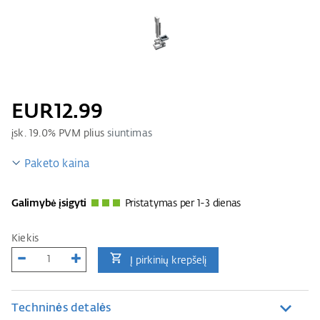
EUR12.99
įsk.
19.0
% PVM plius
siuntimas
Paketo kaina
Galimybė įsigyti
Pristatymas per 1-3 dienas
Kiekis
Į pirkinių krepšelį
Techninės detalės