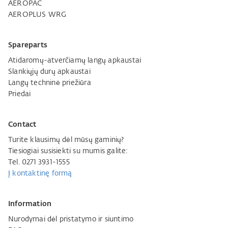
AEROPAC
AEROPLUS WRG
Spareparts
Atidaromų-atverčiamų langų apkaustai
Slankiųjų durų apkaustai
Langų techninė priežiūra
Priedai
Contact
Turite klausimų dėl mūsų gaminių?
Tiesiogiai susisiekti su mumis galite:
Tel. 0271 3931-1555
Į kontaktinę formą
Information
Nurodymai dėl pristatymo ir siuntimo