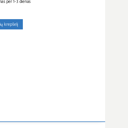
mas per 1-3 dienas
nių krepšelį