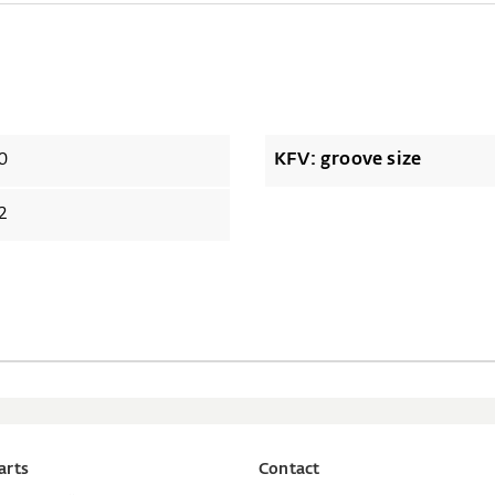
0
KFV: groove size
2
arts
Contact