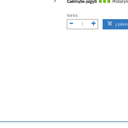
Galimybė įsigyti
Pristaty
Kiekis
Į pirki