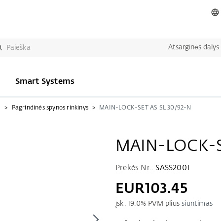
Atsarginės dalys
Smart Systems
i
Pagrindinės spynos rinkinys
MAIN-LOCK-SET AS SL 30/92-N
MAIN-LOCK-S
Prekės Nr.:
SASS2001
EUR103.45
įsk.
19.0
% PVM plius
siuntimas