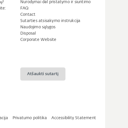
ų?
Nurodymai dėl pristatymo ir siuntimo
ite:
FAQ
Contact
Sutarties atsisakymo instrukcija
Naudojimo sąlygos
Disposal
Corporate Website
Atšaukti sutartį
acija
Privatumo politika
Accessibility Statement