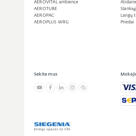
AEROVITAL ambience
Atidaro
AEROTUBE
Slankių
AEROPAC
Langų t
AEROPLUS WRG
Priedai
Sekite mus
Mokėji