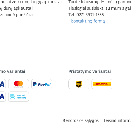
mų-atverčiamų langų apkaustai
Turite klausimų dėl mūsų gamini
jų durų apkaustai
Tiesiogiai susisiekti su mumis gal
echninė priežiūra
Tel. 0271 3931-1555
Į kontaktinę formą
mo variantai
Pristatymo variantai
Bendrosios sąlygos
Teisinė inform