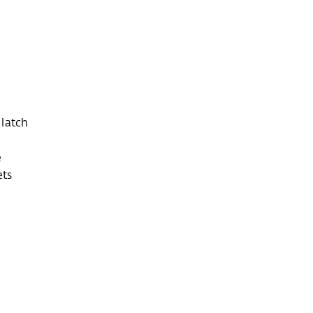
 latch
e
ets