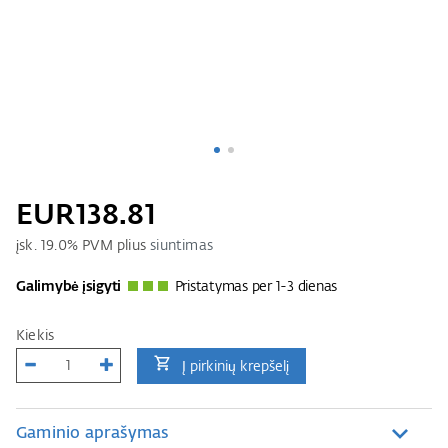
EUR138.81
įsk.
19.0
% PVM plius
siuntimas
Galimybė įsigyti
Pristatymas per 1-3 dienas
Kiekis
Į pirkinių krepšelį
Gaminio aprašymas