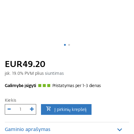
EUR49.20
įsk.
19.0
% PVM plius
siuntimas
Galimybė įsigyti
Pristatymas per 1-3 dienas
Kiekis
Į pirkinių krepšelį
Gaminio aprašymas