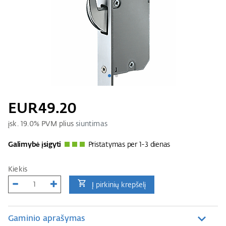
EUR49.20
įsk.
19.0
% PVM plius
siuntimas
Galimybė įsigyti
Pristatymas per 1-3 dienas
Kiekis
Į pirkinių krepšelį
Gaminio aprašymas