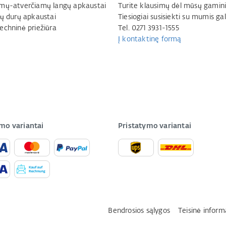
mų-atverčiamų langų apkaustai
Turite klausimų dėl mūsų gamini
jų durų apkaustai
Tiesiogiai susisiekti su mumis gal
echninė priežiūra
Tel. 0271 3931-1555
Į kontaktinę formą
mo variantai
Pristatymo variantai
Bendrosios sąlygos
Teisinė inform