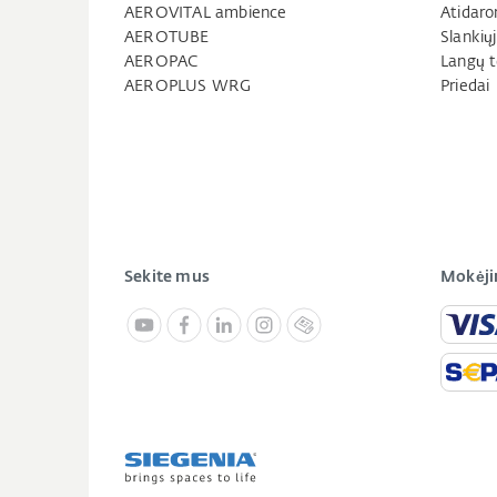
AEROVITAL ambience
Atidaro
AEROTUBE
Slankių
AEROPAC
Langų t
AEROPLUS WRG
Priedai
Sekite mus
Mokėji