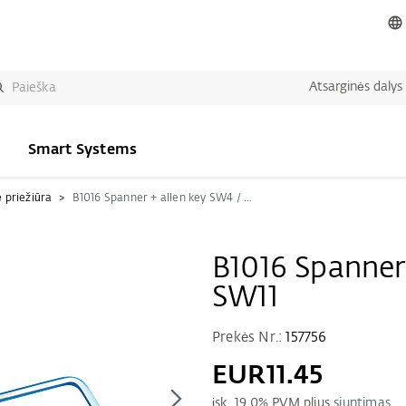
Atsarginės dalys
Smart Systems
 priežiūra
B1016 Spanner + allen key SW4 / SW11
B1016 Spanner
SW11
Prekės Nr.:
157756
EUR11.45
įsk.
19.0
% PVM plius
siuntimas