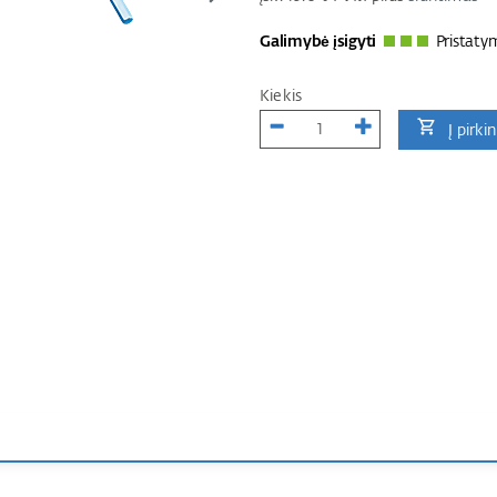
Galimybė įsigyti
Pristaty
Kiekis
Į pirki