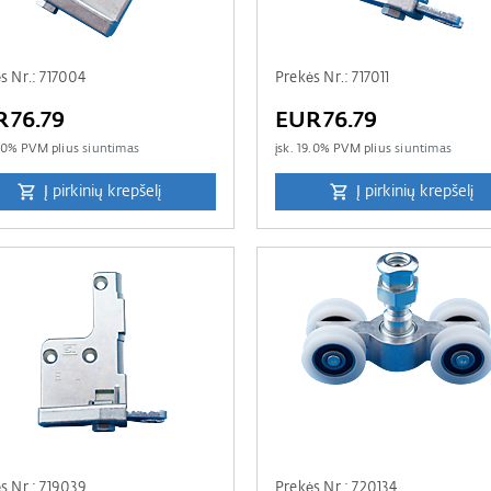
s Nr.: 717004
Prekės Nr.: 717011
R76.79
EUR76.79
.0
% PVM plius
siuntimas
įsk.
19.0
% PVM plius
siuntimas
Į pirkinių krepšelį
Į pirkinių krepšelį
s Nr.: 719039
Prekės Nr.: 720134