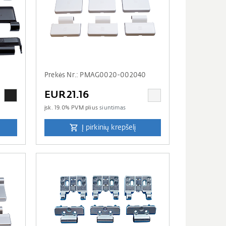
Prekės Nr.: PMAG0020-002040
EUR21.16
įsk.
19.0
% PVM plius
siuntimas
Į pirkinių krepšelį