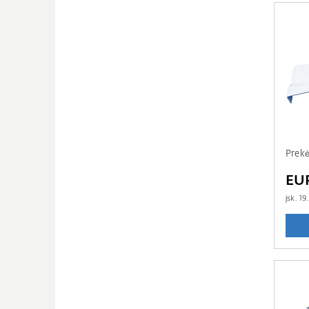
Prek
EU
įsk.
19