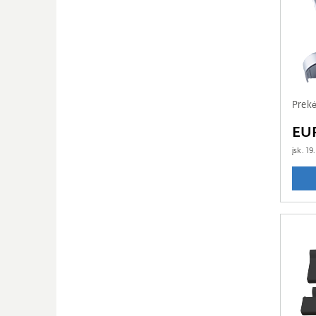
Prek
EUR
įsk.
19