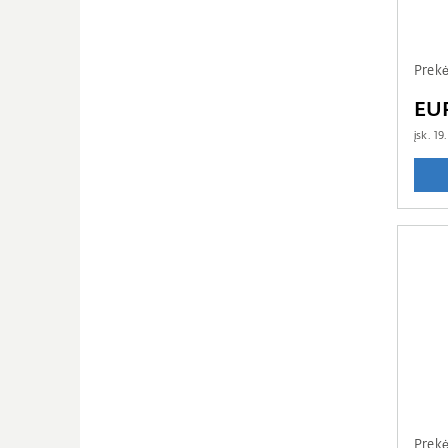
Prekė
EU
įsk.
19
Prekė