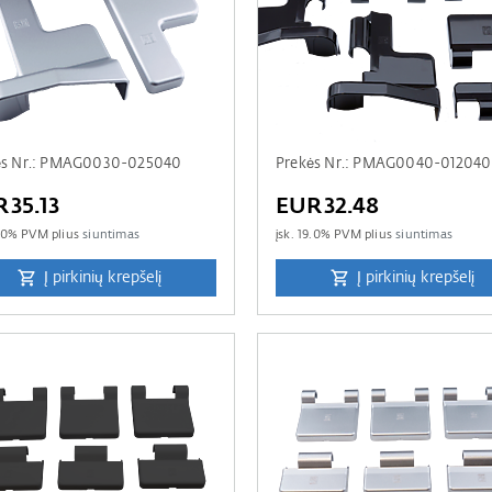
ės Nr.: PMAG0030-025040
Prekės Nr.: PMAG0040-012040
35.13
EUR32.48
.0
% PVM plius
siuntimas
įsk.
19.0
% PVM plius
siuntimas
Į pirkinių krepšelį
Į pirkinių krepšelį