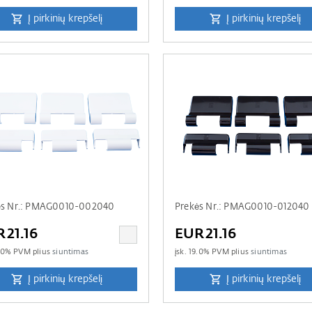
Į pirkinių krepšelį
Į pirkinių krepšelį
ės Nr.: PMAG0010-002040
Prekės Nr.: PMAG0010-012040
21.16
EUR21.16
.0
% PVM plius
siuntimas
įsk.
19.0
% PVM plius
siuntimas
Į pirkinių krepšelį
Į pirkinių krepšelį