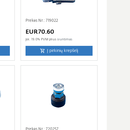
Prekės Nr.: 719022
EUR70.60
įsk.
19.0
% PVM plius
siuntimas
Į pirkinių krepšelį
Prekės Nr.: 720257