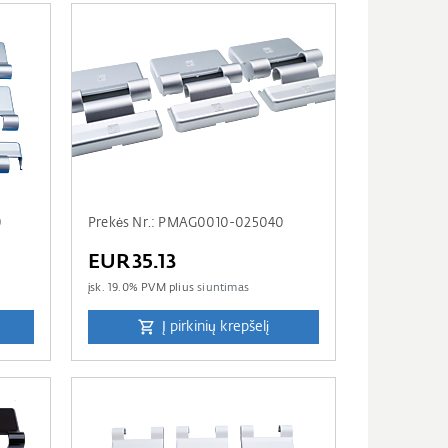
0
Prekės Nr.: PMAG0010-025040
EUR35.13
įsk.
19.0
% PVM plius
siuntimas
Į pirkinių krepšelį