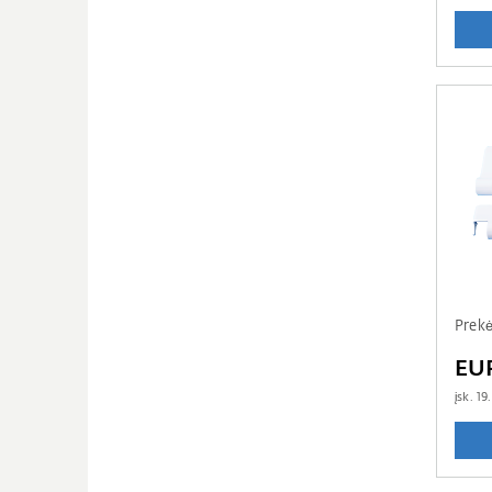
Prek
EUR
įsk.
19