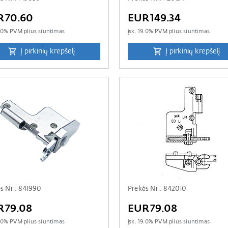
R70.60
EUR149.34
.0
% PVM plius
siuntimas
įsk.
19.0
% PVM plius
siuntimas
Į pirkinių krepšelį
Į pirkinių krepšelį
s Nr.: 841990
Prekės Nr.: 842010
R79.08
EUR79.08
.0
% PVM plius
siuntimas
įsk.
19.0
% PVM plius
siuntimas