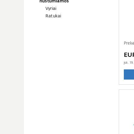
nustumiamos
Vyriai
Ratukai
Prekė
EU
įsk.
19