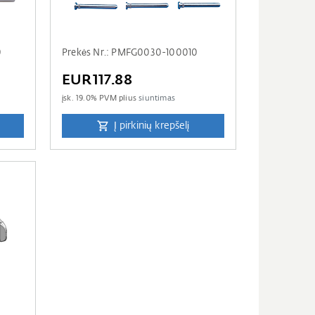
0
Prekės Nr.: PMFG0030-100010
EUR117.88
įsk.
19.0
% PVM plius
siuntimas
Į pirkinių krepšelį