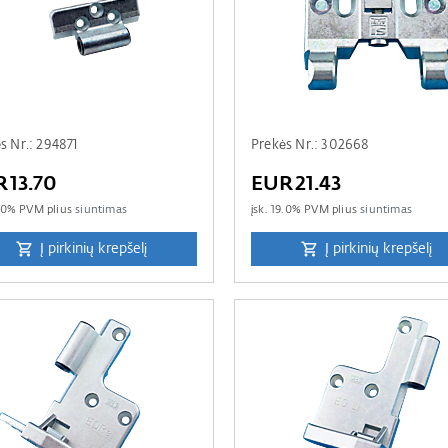
s Nr.: 294871
Prekės Nr.: 302668
R13.70
EUR21.43
.0
% PVM plius
siuntimas
įsk.
19.0
% PVM plius
siuntimas
Į pirkinių krepšelį
Į pirkinių krepšelį