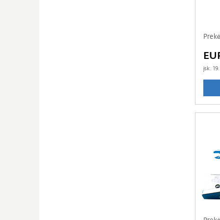
Prek
EUR
įsk.
19