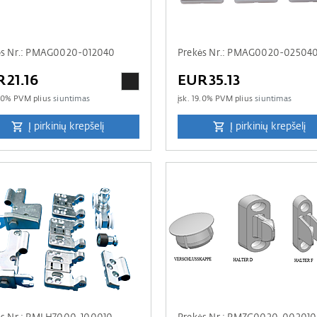
ės Nr.: PMAG0020-012040
Prekės Nr.: PMAG0020-02504
21.16
EUR35.13
.0
% PVM plius
siuntimas
įsk.
19.0
% PVM plius
siuntimas
Į pirkinių krepšelį
Į pirkinių krepšelį