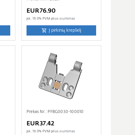
EUR76.90
įsk.
19.0
% PVM plius
siuntimas
Į pirkinių krepšelį
Prekės Nr.: PFBG0030-100010
EUR37.42
įsk.
19.0
% PVM plius
siuntimas