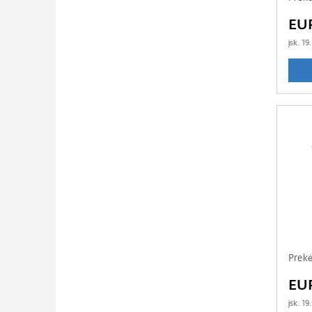
EU
įsk.
19
Prekė
EU
įsk.
19