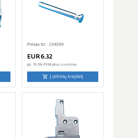
Prekės Nr.: 304099
EUR6.32
įsk.
19.0
% PVM plius
siuntimas
Į pirkinių krepšelį