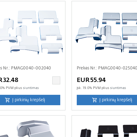
ės Nr.: PMAG0040-002040
Prekės Nr.: PMAG0040-02504
R32.48
EUR55.94
.0
% PVM plius
siuntimas
įsk.
19.0
% PVM plius
siuntimas
Į pirkinių krepšelį
Į pirkinių krepšelį