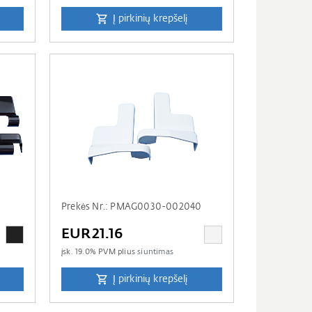
Į pirkinių krepšelį
Prekės Nr.: PMAG0030-002040
EUR21.16
įsk.
19.0
% PVM plius
siuntimas
Į pirkinių krepšelį