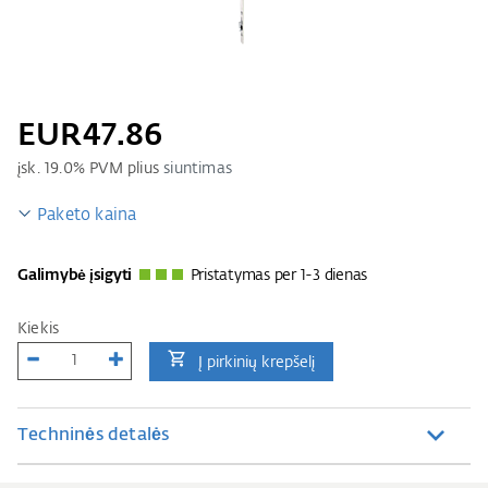
EUR47.86
įsk.
19.0
% PVM plius
siuntimas
Paketo kaina
Galimybė įsigyti
Pristatymas per 1-3 dienas
Kiekis
Į pirkinių krepšelį
Techninės detalės