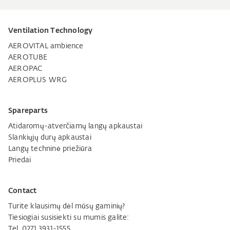
Ventilation Technology
AEROVITAL ambience
AEROTUBE
AEROPAC
AEROPLUS WRG
Spareparts
Atidaromų-atverčiamų langų apkaustai
Slankiųjų durų apkaustai
Langų techninė priežiūra
Priedai
Contact
Turite klausimų dėl mūsų gaminių?
Tiesiogiai susisiekti su mumis galite:
Tel. 0271 3931-1555