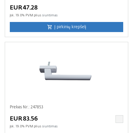
EUR47.28
įsk.
19.0
% PVM plius
siuntimas
Į pirkinių krepšelį
Prekės Nr.: 247853
EUR83.56
įsk.
19.0
% PVM plius
siuntimas