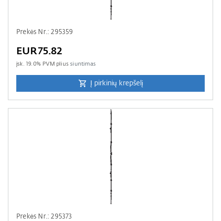
Prekės Nr.: 295359
EUR75.82
įsk.
19.0
% PVM plius
siuntimas
Į pirkinių krepšelį
Prekės Nr.: 295373