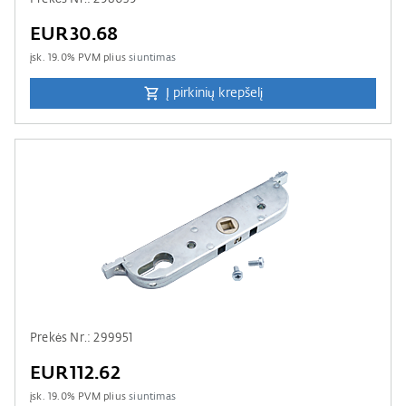
EUR30.68
įsk.
19.0
% PVM plius
siuntimas
Į pirkinių krepšelį
Prekės Nr.: 299951
EUR112.62
įsk.
19.0
% PVM plius
siuntimas