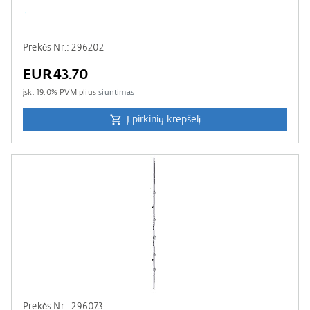
Prekės Nr.: 296202
EUR43.70
įsk.
19.0
% PVM plius
siuntimas
Į pirkinių krepšelį
Prekės Nr.: 296073