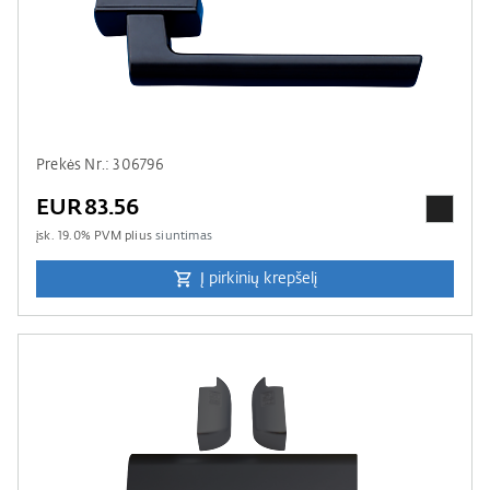
Prekės Nr.: 306796
EUR83.56
įsk.
19.0
% PVM plius
siuntimas
Į pirkinių krepšelį