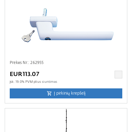
Prekės Nr.: 262955
EUR113.07
įsk.
19.0
% PVM plius
siuntimas
Į pirkinių krepšelį