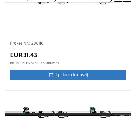
Prekės Nr.: 296110
EUR31.43
įsk.
19.0
% PVM plius
siuntimas
Į pirkinių krepšelį