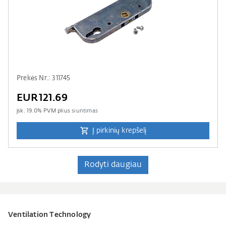
Prekės Nr.: 311745
EUR121.69
įsk.
19.0
% PVM plius
siuntimas
Į pirkinių krepšelį
Rodyti daugiau
Ventilation Technology