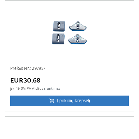
Prekės Nr.: 297957
EUR30.68
įsk.
19.0
% PVM plius
siuntimas
Į pirkinių krepšelį