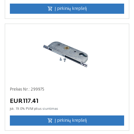
Į pirkinių krepšelį
Prekės Nr.: 299975
EUR117.41
įsk.
19.0
% PVM plius
siuntimas
Į pirkinių krepšelį