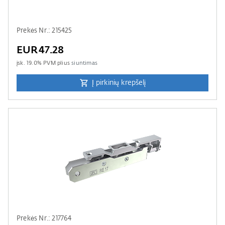
Prekės Nr.: 215425
EUR47.28
įsk.
19.0
% PVM plius
siuntimas
Į pirkinių krepšelį
Prekės Nr.: 217764