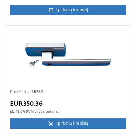
Į pirkinių krepšelį
Prekės Nr.: 311288
EUR350.36
įsk.
19.0
% PVM plius
siuntimas
Į pirkinių krepšelį