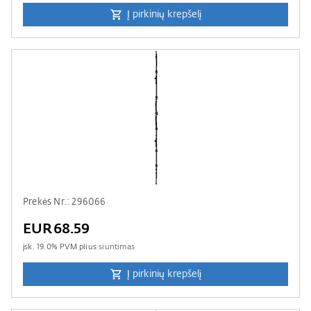
Į pirkinių krepšelį
Prekės Nr.: 296066
EUR68.59
įsk.
19.0
% PVM plius
siuntimas
Į pirkinių krepšelį