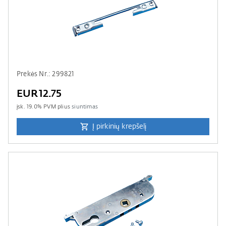
Prekės Nr.: 299821
EUR12.75
įsk.
19.0
% PVM plius
siuntimas
Į pirkinių krepšelį