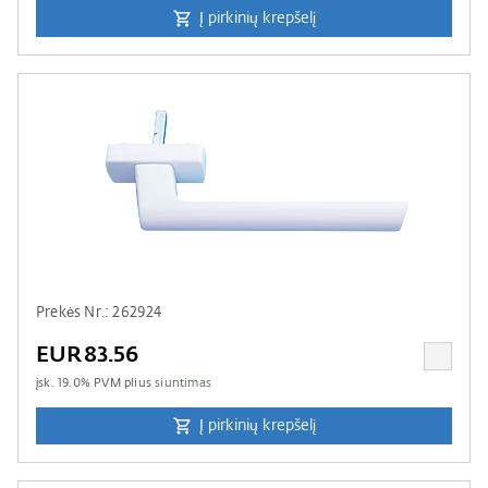
Į pirkinių krepšelį
Prekės Nr.: 262924
EUR83.56
įsk.
19.0
% PVM plius
siuntimas
Į pirkinių krepšelį