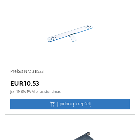
Prekės Nr.: 311523
EUR10.53
įsk.
19.0
% PVM plius
siuntimas
Į pirkinių krepšelį