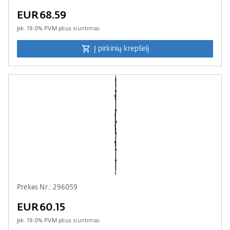
EUR68.59
įsk.
19.0
% PVM plius
siuntimas
Į pirkinių krepšelį
Prekės Nr.: 296059
EUR60.15
įsk.
19.0
% PVM plius
siuntimas