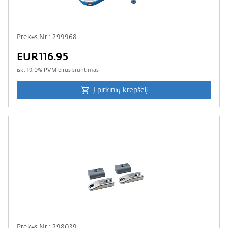
Prekės Nr.: 299968
EUR116.95
įsk.
19.0
% PVM plius
siuntimas
Į pirkinių krepšelį
Prekės Nr.: 298039