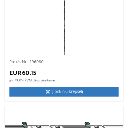
Prekės Nr.: 296080
EUR60.15
įsk.
19.0
% PVM plius
siuntimas
Į pirkinių krepšelį