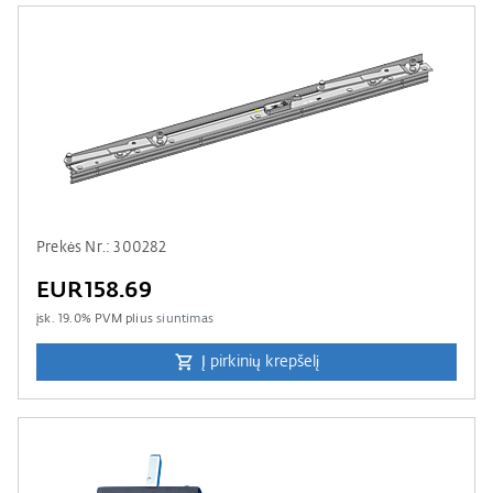
Prekės Nr.: 300282
EUR158.69
įsk.
19.0
% PVM plius
siuntimas
Į pirkinių krepšelį