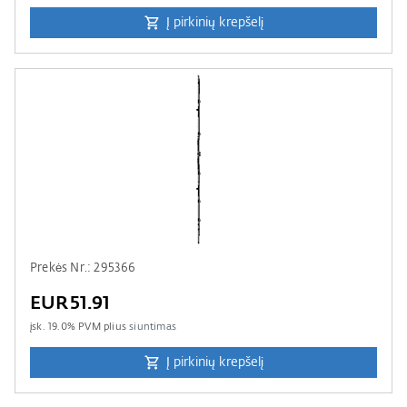
Į pirkinių krepšelį
Prekės Nr.: 295366
EUR51.91
įsk.
19.0
% PVM plius
siuntimas
Į pirkinių krepšelį