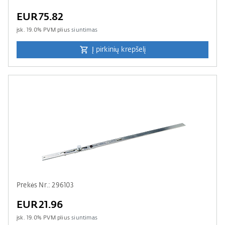
EUR75.82
įsk.
19.0
% PVM plius
siuntimas
Į pirkinių krepšelį
Prekės Nr.: 296103
EUR21.96
įsk.
19.0
% PVM plius
siuntimas