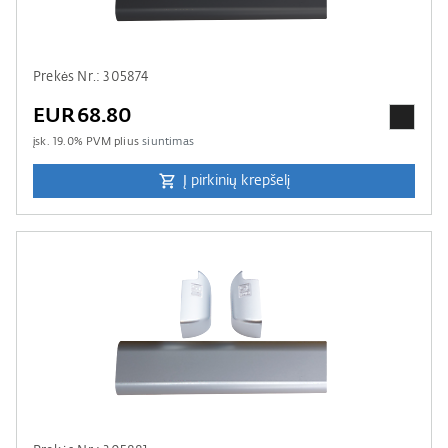
Prekės Nr.: 305874
EUR68.80
įsk.
19.0
% PVM plius
siuntimas
Į pirkinių krepšelį