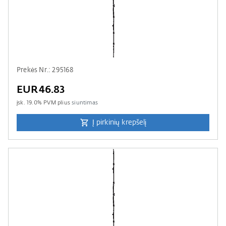
Prekės Nr.: 295168
EUR46.83
įsk.
19.0
% PVM plius
siuntimas
Į pirkinių krepšelį