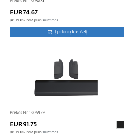
Prekės Nr.: 305881
EUR74.67
įsk.
19.0
% PVM plius
siuntimas
Į pirkinių krepšelį
Prekės Nr.: 305959
EUR91.75
įsk.
19.0
% PVM plius
siuntimas