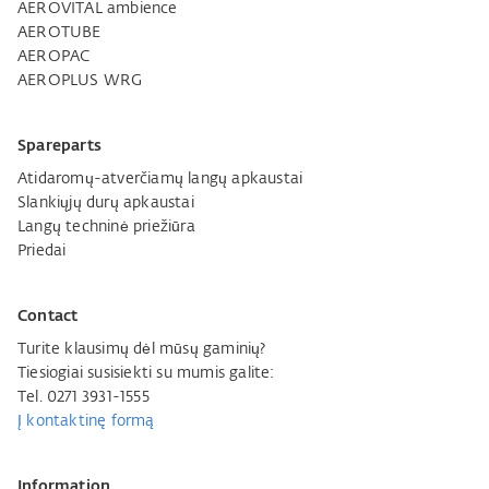
AEROVITAL ambience
AEROTUBE
AEROPAC
AEROPLUS WRG
Spareparts
Atidaromų-atverčiamų langų apkaustai
Slankiųjų durų apkaustai
Langų techninė priežiūra
Priedai
Contact
Turite klausimų dėl mūsų gaminių?
Tiesiogiai susisiekti su mumis galite:
Tel. 0271 3931-1555
Į kontaktinę formą
Information