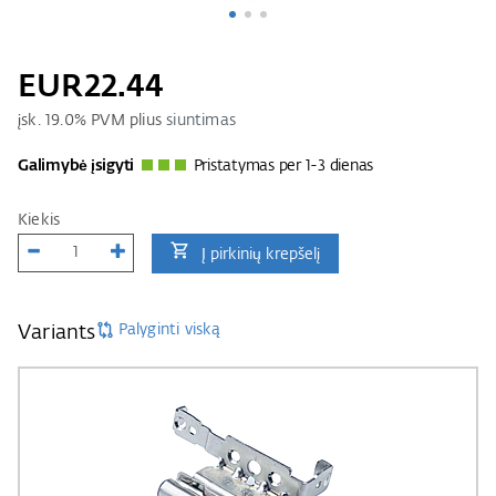
EUR22.44
įsk.
19.0
% PVM plius
siuntimas
Galimybė įsigyti
Pristatymas per 1-3 dienas
Kiekis
Į pirkinių krepšelį
Palyginti viską
Variants