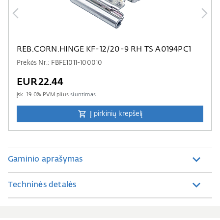
REB.CORN.HINGE KF-12/20-9 RH TS A0194PC1
Prekės Nr.: FBFE1011-100010
EUR22.44
įsk.
19.0
% PVM plius
siuntimas
Į pirkinių krepšelį
Gaminio aprašymas
Techninės detalės