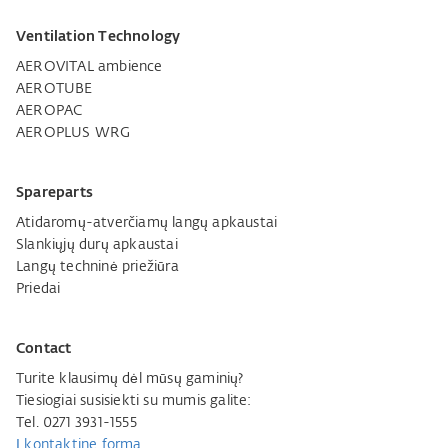
Ventilation Technology
AEROVITAL ambience
AEROTUBE
AEROPAC
AEROPLUS WRG
Spareparts
Atidaromų-atverčiamų langų apkaustai
Slankiųjų durų apkaustai
Langų techninė priežiūra
Priedai
Contact
Turite klausimų dėl mūsų gaminių?
Tiesiogiai susisiekti su mumis galite:
Tel. 0271 3931-1555
Į kontaktinę formą