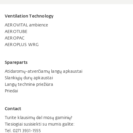
Ventilation Technology
AEROVITAL ambience
AEROTUBE
AEROPAC
AEROPLUS WRG
Spareparts
Atidaromų-atverčiamų langų apkaustai
Slankiųjų durų apkaustai
Langų techninė priežiūra
Priedai
Contact
Turite klausimų dėl mūsų gaminių?
Tiesiogiai susisiekti su mumis galite:
Tel. 0271 3931-1555