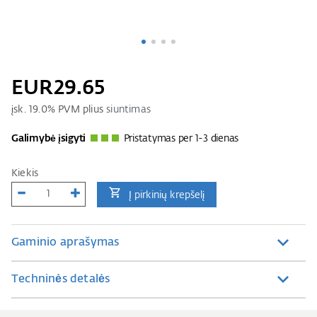
EUR29.65
įsk.
19.0
% PVM plius
siuntimas
Galimybė įsigyti
Pristatymas per 1-3 dienas
Kiekis
Į pirkinių krepšelį
Gaminio aprašymas
Techninės detalės