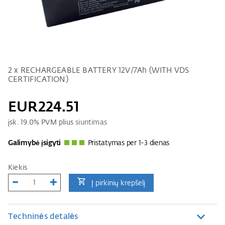
2 x RECHARGEABLE BATTERY 12V/7Ah (WITH VDS
CERTIFICATION)
EUR224.51
įsk.
19.0
% PVM plius
siuntimas
Galimybė įsigyti
Pristatymas per 1-3 dienas
Kiekis
Į pirkinių krepšelį
Techninės detalės