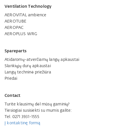
Ventilation Technology
AEROVITAL ambience
AEROTUBE
AEROPAC
AEROPLUS WRG
Spareparts
Atidaromų-atverčiamų langų apkaustai
Slankiųjų durų apkaustai
Langų techninė priežiūra
Priedai
Contact
Turite klausimų dėl mūsų gaminių?
Tiesiogiai susisiekti su mumis galite:
Tel. 0271 3931-1555
Į kontaktinę formą