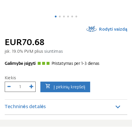
Rodyti vaizdą
EUR70.68
įsk.
19.0
% PVM plius
siuntimas
Galimybė įsigyti
Pristatymas per 1-3 dienas
Kiekis
Į pirkinių krepšelį
Techninės detalės