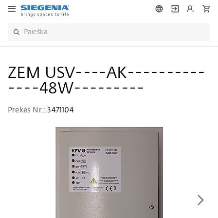
ZEM USV----AK----------
----48W---------
Prekės Nr.:
3471104