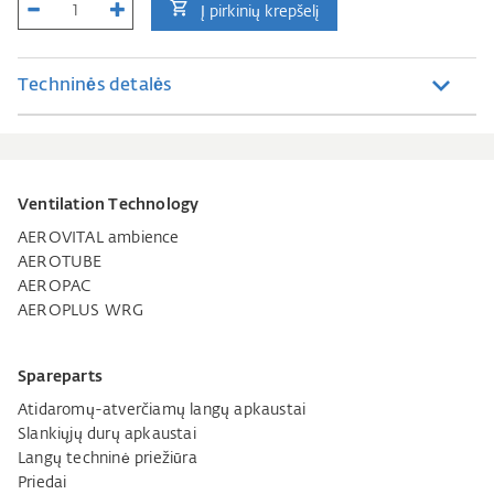
Į pirkinių krepšelį
Techninės detalės
Ventilation Technology
AEROVITAL ambience
AEROTUBE
AEROPAC
AEROPLUS WRG
Spareparts
Atidaromų-atverčiamų langų apkaustai
Slankiųjų durų apkaustai
Langų techninė priežiūra
Priedai